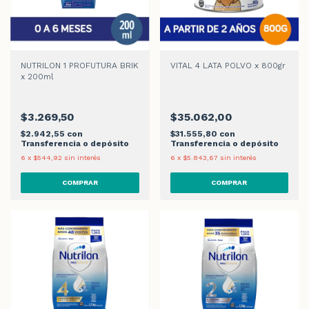
NUTRILON 1 PROFUTURA BRIK
VITAL 4 LATA POLVO x 800gr
x 200ml
$3.269,50
$35.062,00
$2.942,55
con
$31.555,80
con
Transferencia o depósito
Transferencia o depósito
6
x
$544,92
sin interés
6
x
$5.843,67
sin interés