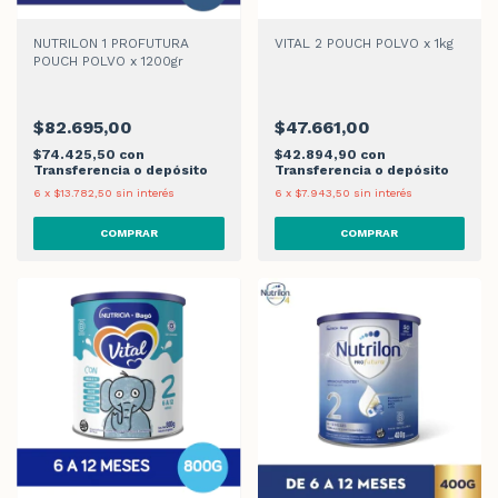
NUTRILON 1 PROFUTURA
VITAL 2 POUCH POLVO x 1kg
POUCH POLVO x 1200gr
$82.695,00
$47.661,00
$74.425,50
con
$42.894,90
con
Transferencia o depósito
Transferencia o depósito
6
x
$13.782,50
sin interés
6
x
$7.943,50
sin interés