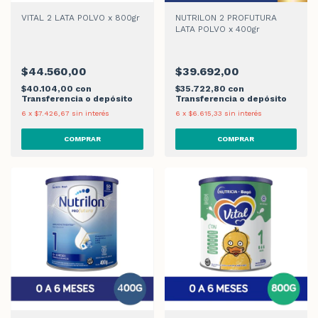
VITAL 2 LATA POLVO x 800gr
NUTRILON 2 PROFUTURA
LATA POLVO x 400gr
$44.560,00
$39.692,00
$40.104,00
con
$35.722,80
con
Transferencia o depósito
Transferencia o depósito
6
x
$7.426,67
sin interés
6
x
$6.615,33
sin interés