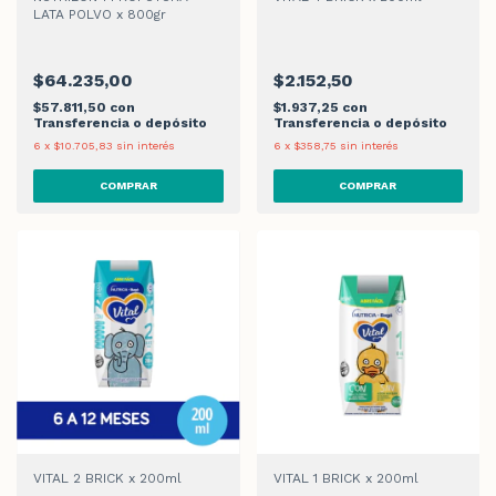
LATA POLVO x 800gr
$64.235,00
$2.152,50
$57.811,50
con
$1.937,25
con
Transferencia o depósito
Transferencia o depósito
6
x
$10.705,83
sin interés
6
x
$358,75
sin interés
VITAL 2 BRICK x 200ml
VITAL 1 BRICK x 200ml