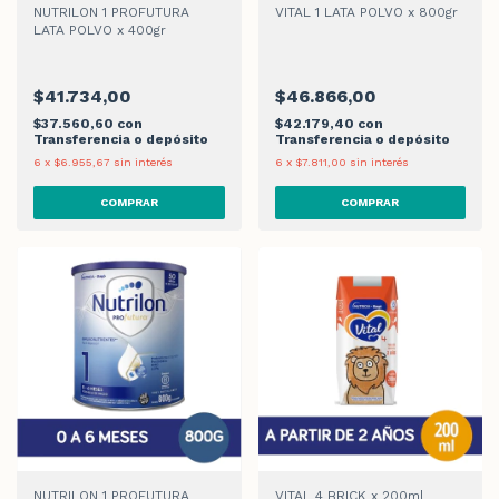
NUTRILON 1 PROFUTURA
VITAL 1 LATA POLVO x 800gr
LATA POLVO x 400gr
$41.734,00
$46.866,00
$37.560,60
con
$42.179,40
con
Transferencia o depósito
Transferencia o depósito
6
x
$6.955,67
sin interés
6
x
$7.811,00
sin interés
NUTRILON 1 PROFUTURA
VITAL 4 BRICK x 200ml