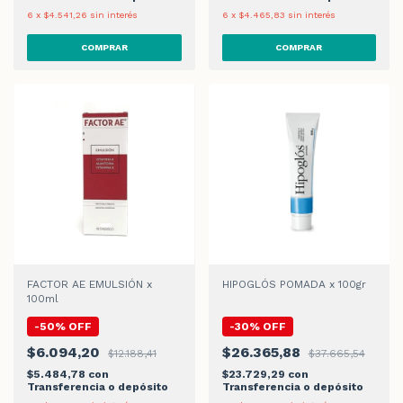
6
x
$4.541,26
sin interés
6
x
$4.465,83
sin interés
FACTOR AE EMULSIÓN x
HIPOGLÓS POMADA x 100gr
100ml
-
50
%
OFF
-
30
%
OFF
$6.094,20
$26.365,88
$12.188,41
$37.665,54
$5.484,78
con
$23.729,29
con
Transferencia o depósito
Transferencia o depósito