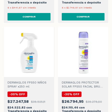
Transferencia o depósito
Transferencia o depósito
6
x
$441,67
sin interés
6
x
$2.749,61
sin interés
DERMAGLOS FPS50 NIÑOS
DERMAGLOS PROTECTOR
SPRAY x250 ml
SOLAR FPS50 FACIAL BRUMA
LOCION x75 ml
-
30
%
OFF
-
30
%
OFF
$27.247,58
$26.794,95
$38.925,11
$38.278,50
$24.522,82
con
$24.115,46
con
Transferencia o depósito
Transferencia o depósito