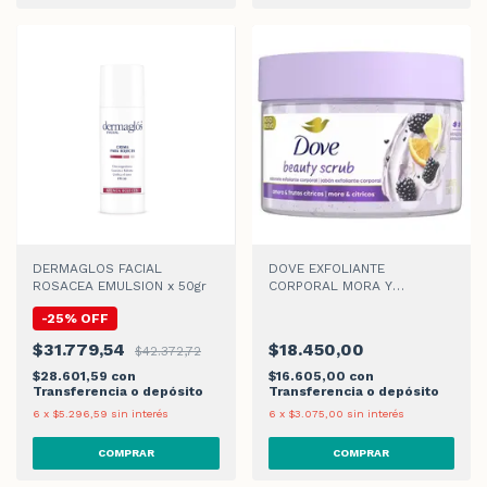
DERMAGLOS FACIAL
DOVE EXFOLIANTE
ROSACEA EMULSION x 50gr
CORPORAL MORA Y
CÍTRICOS x280 g
-
25
%
OFF
$31.779,54
$18.450,00
$42.372,72
$28.601,59
con
$16.605,00
con
Transferencia o depósito
Transferencia o depósito
6
x
$5.296,59
sin interés
6
x
$3.075,00
sin interés