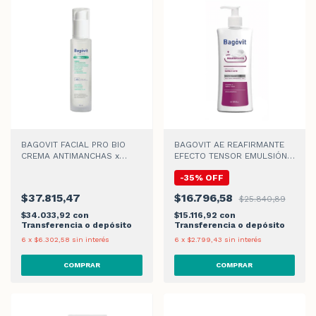
BAGOVIT FACIAL PRO BIO
BAGOVIT AE REAFIRMANTE
CREMA ANTIMANCHAS x
EFECTO TENSOR EMULSIÓN x
50ml
350ml
-
35
%
OFF
$37.815,47
$16.796,58
$25.840,89
$34.033,92
con
$15.116,92
con
Transferencia o depósito
Transferencia o depósito
6
x
$6.302,58
sin interés
6
x
$2.799,43
sin interés