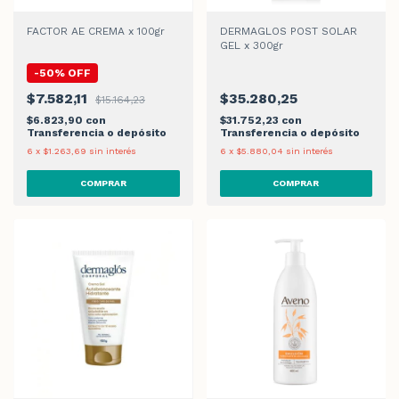
FACTOR AE CREMA x 100gr
DERMAGLOS POST SOLAR
GEL x 300gr
-
50
%
OFF
$7.582,11
$35.280,25
$15.164,23
$6.823,90
con
$31.752,23
con
Transferencia o depósito
Transferencia o depósito
6
x
$1.263,69
sin interés
6
x
$5.880,04
sin interés