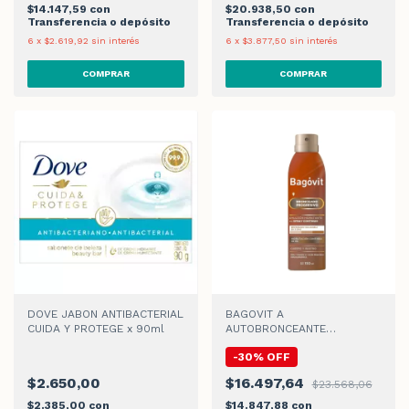
$14.147,59
con
$20.938,50
con
Transferencia o depósito
Transferencia o depósito
6
x
$2.619,92
sin interés
6
x
$3.877,50
sin interés
DOVE JABON ANTIBACTERIAL
BAGOVIT A
CUIDA Y PROTEGE x 90ml
AUTOBRONCEANTE
PROGRESIVO SPRAY x 150ml
-
30
%
OFF
$2.650,00
$16.497,64
$23.568,06
$2.385,00
con
$14.847,88
con