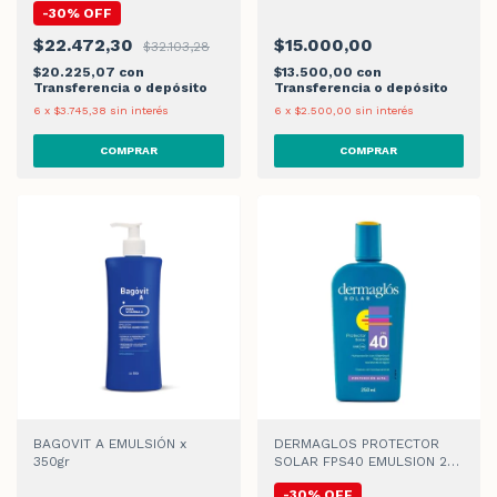
-
30
%
OFF
$22.472,30
$15.000,00
$32.103,28
$20.225,07
con
$13.500,00
con
Transferencia o depósito
Transferencia o depósito
6
x
$3.745,38
sin interés
6
x
$2.500,00
sin interés
BAGOVIT A EMULSIÓN x
DERMAGLOS PROTECTOR
350gr
SOLAR FPS40 EMULSION 250
ML
-
30
%
OFF