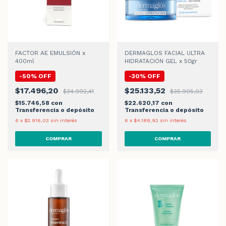
FACTOR AE EMULSIÓN x
DERMAGLOS FACIAL ULTRA
400ml
HIDRATACIÓN GEL x 50gr
-
50
%
OFF
-
30
%
OFF
$17.496,20
$25.133,52
$34.992,41
$35.905,03
$15.746,58
con
$22.620,17
con
Transferencia o depósito
Transferencia o depósito
6
x
$2.916,03
sin interés
6
x
$4.188,92
sin interés