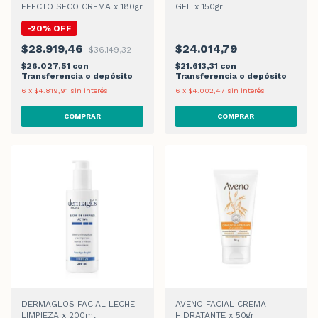
EFECTO SECO CREMA x 180gr
GEL x 150gr
-
20
%
OFF
$28.919,46
$24.014,79
$36.149,32
$26.027,51
con
$21.613,31
con
Transferencia o depósito
Transferencia o depósito
6
x
$4.819,91
sin interés
6
x
$4.002,47
sin interés
DERMAGLOS FACIAL LECHE
AVENO FACIAL CREMA
LIMPIEZA x 200ml
HIDRATANTE x 50gr