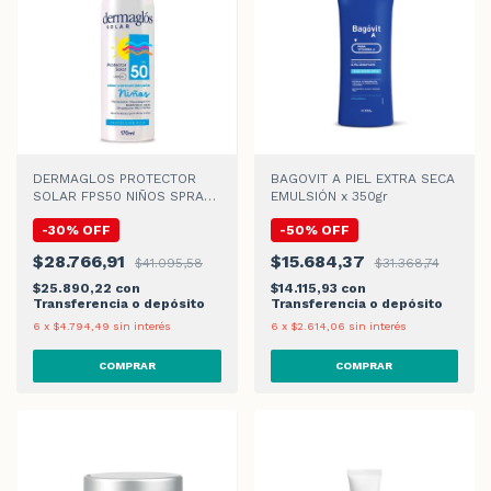
DERMAGLOS PROTECTOR
BAGOVIT A PIEL EXTRA SECA
SOLAR FPS50 NIÑOS SPRAY
EMULSIÓN x 350gr
CONTINUO x 170ml
-
30
%
OFF
-
50
%
OFF
$28.766,91
$15.684,37
$41.095,58
$31.368,74
$25.890,22
con
$14.115,93
con
Transferencia o depósito
Transferencia o depósito
6
x
$4.794,49
sin interés
6
x
$2.614,06
sin interés