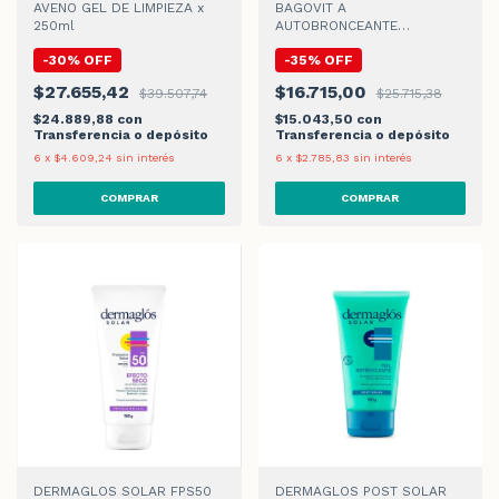
AVENO GEL DE LIMPIEZA x
BAGOVIT A
250ml
AUTOBRONCEANTE
PROGRESIVO EMULSION x
-
30
%
OFF
-
35
%
OFF
200ml
$27.655,42
$16.715,00
$39.507,74
$25.715,38
$24.889,88
con
$15.043,50
con
Transferencia o depósito
Transferencia o depósito
6
x
$4.609,24
sin interés
6
x
$2.785,83
sin interés
DERMAGLOS SOLAR FPS50
DERMAGLOS POST SOLAR