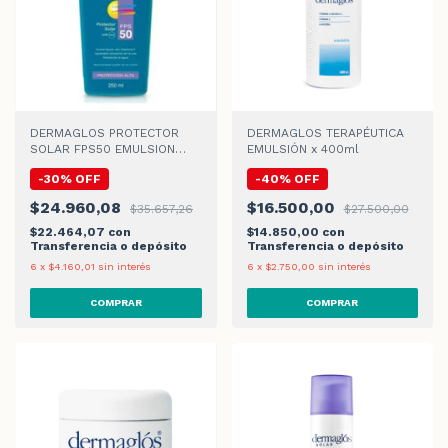
DERMAGLOS PROTECTOR
DERMAGLOS TERAPÉUTICA
SOLAR FPS50 EMULSION
EMULSIÓN x 400ml
x250ml
-
30
%
OFF
-
40
%
OFF
$24.960,08
$16.500,00
$35.657,26
$27.500,00
$22.464,07
con
$14.850,00
con
Transferencia o depósito
Transferencia o depósito
6
x
$4.160,01
sin interés
6
x
$2.750,00
sin interés