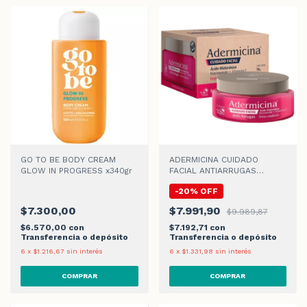
GO TO BE BODY CREAM
ADERMICINA CUIDADO
GLOW IN PROGRESS x340gr
FACIAL ANTIARRUGAS
CREMA x 100gr
-
20
%
OFF
$7.300,00
$7.991,90
$9.989,87
$6.570,00
con
$7.192,71
con
Transferencia o depósito
Transferencia o depósito
6
x
$1.216,67
sin interés
6
x
$1.331,98
sin interés