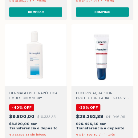
6
x
$1.015,70
sin interés
6
x
$4.394,31
sin interés
DERMAGLOS TERAPÉUTICA
EUCERIN AQUAPHOR
EMULSIÓN x 200ml
PROTECTOR LABIAL S.O.S x
10gr
-
40
%
OFF
-
30
%
OFF
$9.800,00
$29.362,89
$16.333,33
$41.946,99
$8.820,00
con
$26.426,60
con
Transferencia o depósito
Transferencia o depósito
6
x
$1.633,33
sin interés
6
x
$4.893,82
sin interés