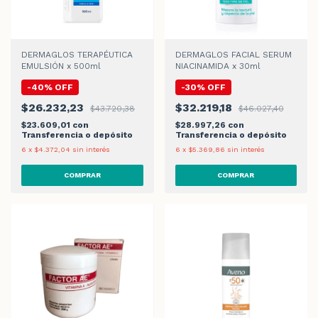
DERMAGLOS TERAPÉUTICA
DERMAGLOS FACIAL SERUM
EMULSIÓN x 500ml
NIACINAMIDA x 30ml
-
40
%
OFF
-
30
%
OFF
$26.232,23
$32.219,18
$43.720,38
$46.027,40
$23.609,01
con
$28.997,26
con
Transferencia o depósito
Transferencia o depósito
6
x
$4.372,04
sin interés
6
x
$5.369,86
sin interés