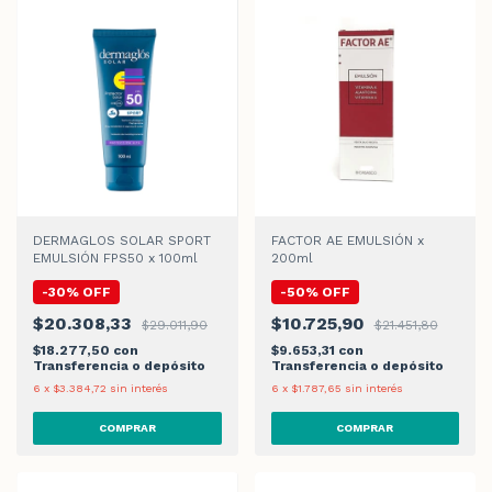
DERMAGLOS SOLAR SPORT
FACTOR AE EMULSIÓN x
EMULSIÓN FPS50 x 100ml
200ml
-
30
%
OFF
-
50
%
OFF
$20.308,33
$10.725,90
$29.011,90
$21.451,80
$18.277,50
con
$9.653,31
con
Transferencia o depósito
Transferencia o depósito
6
x
$3.384,72
sin interés
6
x
$1.787,65
sin interés