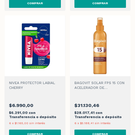
NIVEA PROTECTOR LABIAL
BAGOVIT SOLAR FPS 15 CON
CHERRY
ACELERADOR DE
BRONCEADO SPRAY x 200ml
$6.990,00
$31.130,46
$6.291,00
con
$28.017,41
con
Transferencia o depósito
Transferencia o depósito
6
x
$1.165,00
sin interés
6
x
$5.188,41
sin interés