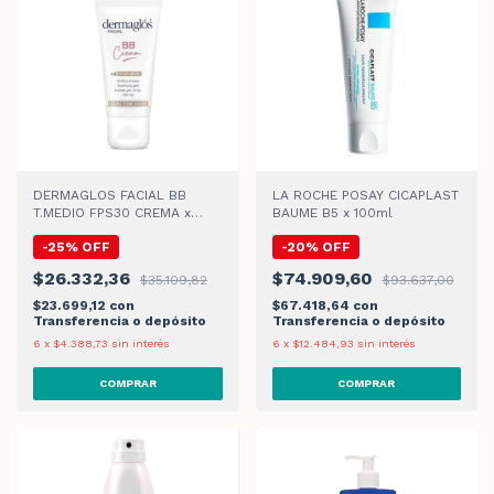
DERMAGLOS FACIAL BB
LA ROCHE POSAY CICAPLAST
T.MEDIO FPS30 CREMA x
BAUME B5 x 100ml
50gr
-
25
%
OFF
-
20
%
OFF
$26.332,36
$74.909,60
$35.109,82
$93.637,00
$23.699,12
con
$67.418,64
con
Transferencia o depósito
Transferencia o depósito
6
x
$4.388,73
sin interés
6
x
$12.484,93
sin interés