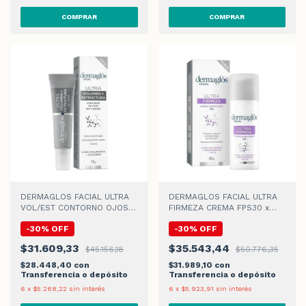
DERMAGLOS FACIAL ULTRA
DERMAGLOS FACIAL ULTRA
VOL/EST CONTORNO OJOS
FIRMEZA CREMA FPS30 x
CREMA x 15gr
50gr
-
30
%
OFF
-
30
%
OFF
$31.609,33
$35.543,44
$45.156,18
$50.776,35
$28.448,40
con
$31.989,10
con
Transferencia o depósito
Transferencia o depósito
6
x
$5.268,22
sin interés
6
x
$5.923,91
sin interés