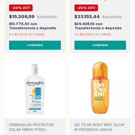
-
25
%
OFF
-
25
%
OFF
$15.306,59
$33.153,44
$20.408,79
$44.204,59
$13.775,93
con
$29.838,10
con
Transferencia o depósito
Transferencia o depósito
6
x
$2.551,10
sin interés
6
x
$5.525,57
sin interés
DERMAGLOS PROTECTOR
GO TO BE BODY MIST GLOW
SOLAR NIÑOS FPS50
IN PROGRESS x250ml
EMULSION x180ml