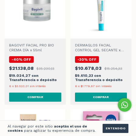
BAGOVIT FACIAL PRO BIO
DERMAGLOS FACIAL
CREMA DÍA x 55ml
CONTROL GEL SECANTE x
15gr
-
40
%
OFF
-
30
%
OFF
$21.138,08
$10.678,03
$35.230,13
$15.254,33
$19.024,27
con
$9.610,23
con
Transferencia o depósito
Transferencia o depósito
6
x
$3.523,01
sin interés
6
x
$1.779,67
sin interés
Al navegar por este sitio
aceptás el uso de
ENTENDIDO
cookies
para agilizar tu experiencia de compra.