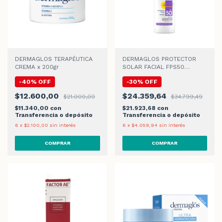
DERMAGLOS TERAPÉUTICA
DERMAGLOS PROTECTOR
CREMA x 200gr
SOLAR FACIAL FPS50
EFECTO SECO
-
40
%
OFF
-
30
%
OFF
$12.600,00
$24.359,64
$21.000,00
$34.799,49
$11.340,00
con
$21.923,68
con
Transferencia o depósito
Transferencia o depósito
6
x
$2.100,00
sin interés
6
x
$4.059,94
sin interés