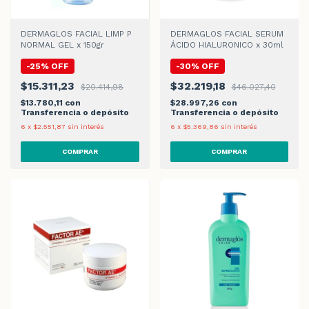
DERMAGLOS FACIAL LIMP P
DERMAGLOS FACIAL SERUM
NORMAL GEL x 150gr
ÁCIDO HIALURONICO x 30ml
-
25
%
OFF
-
30
%
OFF
$15.311,23
$32.219,18
$20.414,98
$46.027,40
$13.780,11
con
$28.997,26
con
Transferencia o depósito
Transferencia o depósito
6
x
$2.551,87
sin interés
6
x
$5.369,86
sin interés