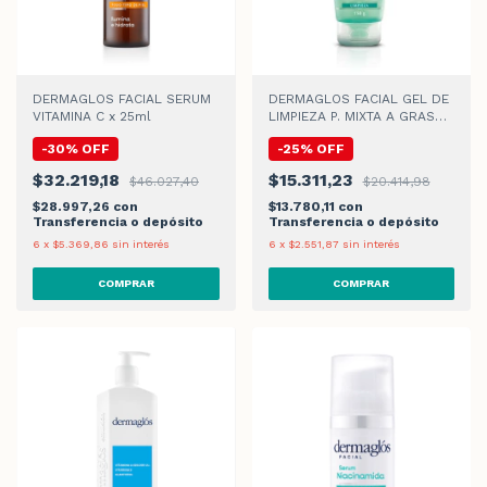
DERMAGLOS FACIAL SERUM
DERMAGLOS FACIAL GEL DE
VITAMINA C x 25ml
LIMPIEZA P. MIXTA A GRASA
GEL x 150gr
-
30
%
OFF
-
25
%
OFF
$32.219,18
$15.311,23
$46.027,40
$20.414,98
$28.997,26
con
$13.780,11
con
Transferencia o depósito
Transferencia o depósito
6
x
$5.369,86
sin interés
6
x
$2.551,87
sin interés