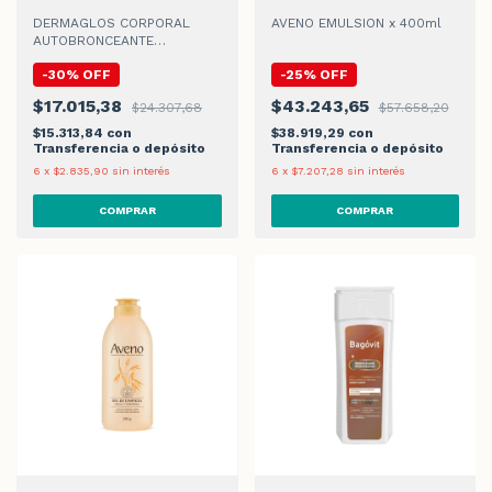
DERMAGLOS CORPORAL
AVENO EMULSION x 400ml
AUTOBRONCEANTE
HIDRATANTE CREMA GEL
-
30
%
OFF
-
25
%
OFF
$17.015,38
$43.243,65
$24.307,68
$57.658,20
$15.313,84
con
$38.919,29
con
Transferencia o depósito
Transferencia o depósito
6
x
$2.835,90
sin interés
6
x
$7.207,28
sin interés