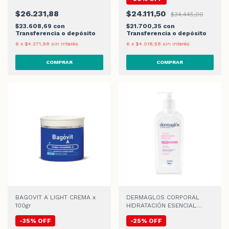
$26.231,88
$24.111,50
$34.445,00
$23.608,69
con
$21.700,35
con
Transferencia o depósito
Transferencia o depósito
6
x
$4.371,98
sin interés
6
x
$4.018,58
sin interés
BAGOVIT A LIGHT CREMA x
DERMAGLOS CORPORAL
100gr
HIDRATACIÓN ESENCIAL
EMULSIÓN x 300ml
-
35
%
OFF
-
25
%
OFF