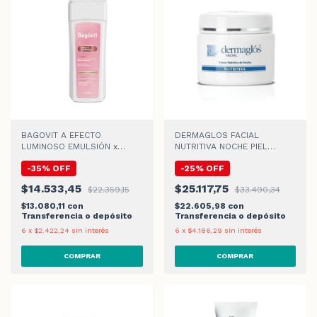
BAGOVIT A EFECTO
DERMAGLOS FACIAL
LUMINOSO EMULSIÓN x
NUTRITIVA NOCHE PIEL
200ml
NORMAL x 70gr
-
35
%
OFF
-
25
%
OFF
$14.533,45
$25.117,75
$22.359,15
$33.490,34
$13.080,11
con
$22.605,98
con
Transferencia o depósito
Transferencia o depósito
6
x
$2.422,24
sin interés
6
x
$4.186,29
sin interés