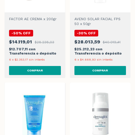
FACTOR AE CREMA x 200gr
AVENO SOLAR FACIAL FPS
50 x 50gr
-
50
%
OFF
-
30
%
OFF
$14.119,01
$28.013,59
$28.238,03
$40.019,41
$12.707,11
con
$25.212,23
con
Transferencia o depósito
Transferencia o depósito
6
x
$2.353,17
sin interés
6
x
$4.668,93
sin interés