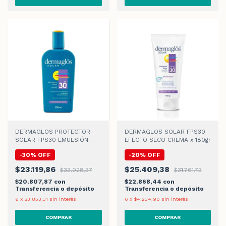
DERMAGLOS PROTECTOR
DERMAGLOS SOLAR FPS30
SOLAR FPS30 EMULSIÓN
EFECTO SECO CREMA x 180gr
x250ml
-
30
%
OFF
-
20
%
OFF
$23.119,86
$25.409,38
$33.028,37
$31.761,73
$20.807,87
con
$22.868,44
con
Transferencia o depósito
Transferencia o depósito
6
x
$3.853,31
sin interés
6
x
$4.234,90
sin interés