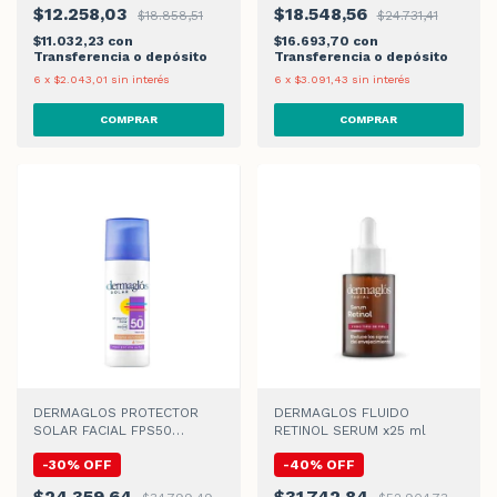
$12.258,03
$18.548,56
$18.858,51
$24.731,41
$11.032,23
con
$16.693,70
con
Transferencia o depósito
Transferencia o depósito
6
x
$2.043,01
sin interés
6
x
$3.091,43
sin interés
DERMAGLOS PROTECTOR
DERMAGLOS FLUIDO
SOLAR FACIAL FPS50
RETINOL SERUM x25 ml
C/COLOR CLARO CREMA
-
30
%
OFF
-
40
%
OFF
x50gr
$24.359,64
$31.742,84