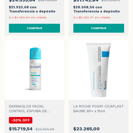
$34.799,49
$52.904,73
$21.923,68
con
$28.568,56
con
Transferencia o depósito
Transferencia o depósito
6
x
$4.059,94
sin interés
6
x
$5.290,47
sin interés
DERMAGLOS FACIAL
LA ROCHE POSAY CICAPLAST
CONTROL ESPUMA DE
BAUME B5+ x 15ml
LIMPIEZA x 150ml
-
30
%
OFF
$15.719,54
$23.265,00
$22.456,48