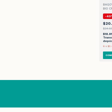
BAGOV
BIO C
55ml
-
40
$20.
$34.85
$18.8
Trans
depós
6
x
$3.