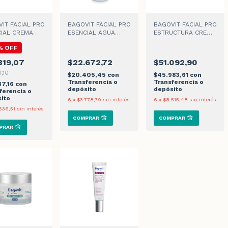
IT FACIAL PRO
BAGOVIT FACIAL PRO
BAGOVIT FACIAL PRO
CIAL CREMA
ESENCIAL AGUA
ESTRUCTURA CREMA
TANTE x 50gr
MICELAR x 400ml
DÍA x 55ml
%
OFF
819,07
$22.672,72
$51.092,90
0,10
$20.405,45
con
$45.983,61
con
Transferencia o
Transferencia o
37,16
con
depósito
depósito
ferencia o
ito
6
x
$3.778,79
sin interés
6
x
$8.515,48
sin interés
636,51
sin interés