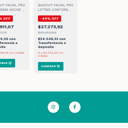
IT FACIAL PRO
BAGOVIT FACIAL PRO
REMA NOCHE x
LIFTING CONTORNO
DE OJOS x 15gr
%
OFF
-
40
%
OFF
911,07
$27.275,92
1,79
$45.459,86
19,96
con
$24.548,33
con
ferencia o
Transferencia o
ito
depósito
485,18
sin interés
6
x
$4.545,99
sin
interés