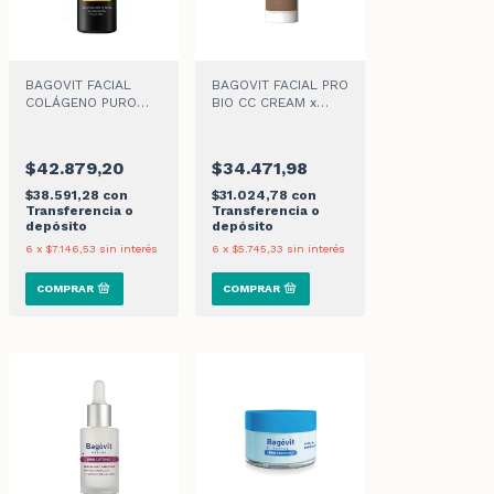
BAGOVIT FACIAL
BAGOVIT FACIAL PRO
COLÁGENO PURO
BIO CC CREAM x
SERUM x 30ml
50ml
$42.879,20
$34.471,98
$38.591,28
con
$31.024,78
con
Transferencia o
Transferencia o
depósito
depósito
6
x
$7.146,53
sin interés
6
x
$5.745,33
sin interés