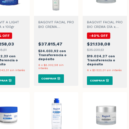
IT A LIGHT
BAGOVIT FACIAL PRO
BAGOVIT FACIAL PRO
 x 100gr
BIO CREMA
BIO CREMA DÍA x
ANTIMANCHAS x
55ml
%
OFF
-
40
%
OFF
50ml
258,03
$37.815,47
$21.138,08
8,51
$35.230,13
$34.033,92
con
Transferencia o
32,23
con
$19.024,27
con
depósito
ferencia o
Transferencia o
ito
depósito
6
x
$6.302,58
sin
interés
043,01
sin interés
6
x
$3.523,01
sin interés