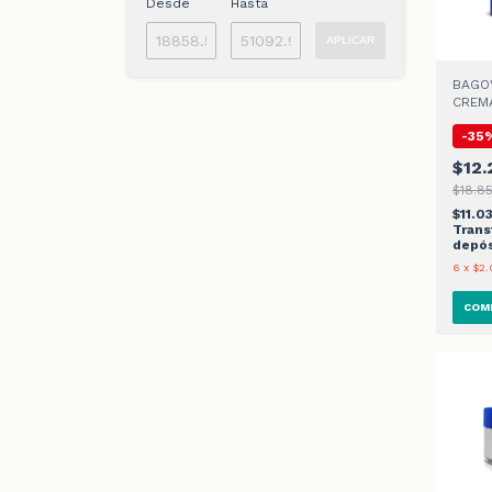
Desde
Hasta
APLICAR
BAGOV
CREMA
-
35
$12.
$18.85
$11.0
Trans
depós
6
x
$2.