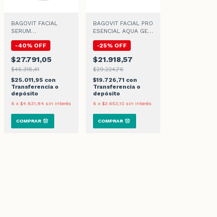
BAGOVIT FACIAL
BAGOVIT FACIAL PRO
SERUM
ESENCIAL AQUA GEL
ANTIARRUGAS x
HIDRATANTE x 50gr
-
40
%
OFF
-
25
%
OFF
30ml
$27.791,05
$21.918,57
$46.318,41
$29.224,76
$25.011,95
con
$19.726,71
con
Transferencia o
Transferencia o
depósito
depósito
6
x
$4.631,84
sin interés
6
x
$3.653,10
sin interés