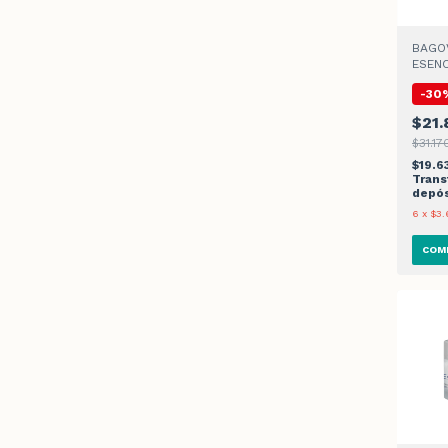
BAGOV
ESEN
HIDRA
-
30
$21.
$31.17
$19.6
Trans
depós
6
x
$3.