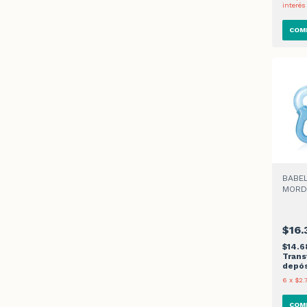
interés
BABEL
MORD
REFR
$16.
$14.
Trans
depós
6
x
$2.