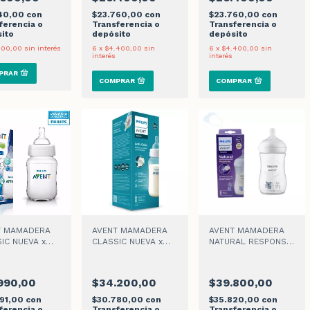
140,00
con
$23.760,00
con
$23.760,00
con
ferencia o
Transferencia o
Transferencia o
ito
depósito
depósito
100,00
sin interés
6
x
$4.400,00
sin
6
x
$4.400,00
sin
interés
interés
T MAMADERA
AVENT MAMADERA
AVENT MAMADERA
IC NUEVA x
CLASSIC NUEVA x
NATURAL RESPONSE
l
330ml
+1 MES x 260ml
990,00
$34.200,00
$39.800,00
791,00
con
$30.780,00
con
$35.820,00
con
ferencia o
Transferencia o
Transferencia o