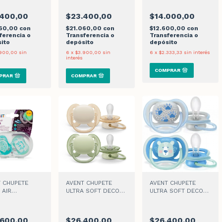
.400,00
$23.400,00
$14.000,00
060,00
con
$21.060,00
con
$12.600,00
con
ferencia o
Transferencia o
Transferencia o
ito
depósito
depósito
900,00
sin
6
x
$3.900,00
sin
6
x
$2.333,33
sin interés
interés
 CHUPETE
AVENT CHUPETE
AVENT CHUPETE
 AIR
ULTRA SOFT DECO
ULTRA SOFT DECO
TIME 0-6M x 2
0-6M BEIGE/VERDE
6-18M AZUL/GRIS x
x2
2
.600,00
$26.400,00
$26.400,00