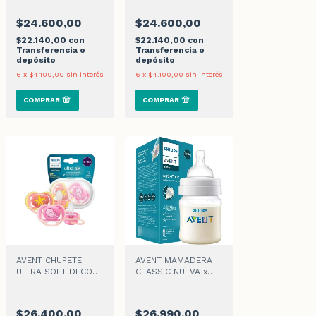
0-6M x 2
$24.600,00
$24.600,00
$22.140,00
con
$22.140,00
con
Transferencia o
Transferencia o
depósito
depósito
6
x
$4.100,00
sin interés
6
x
$4.100,00
sin interés
AVENT CHUPETE
AVENT MAMADERA
ULTRA SOFT DECO
CLASSIC NUEVA x
6-18M ROSA Y
125ml
NARANJA x 2
$26.400,00
$26.990,00