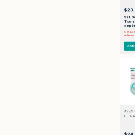
$23
$21.
Trans
depós
6
x
$3.
interés
AVENT
ULTRA
NIGHT
$24