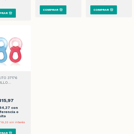
ITO 37176
ILLO
IGERANTE
315,97
684,37
con
ferencia o
ito
719,33
sin interés