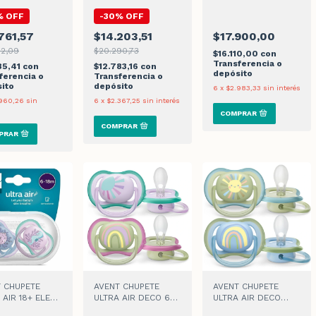
%
OFF
-
30
%
OFF
761,57
$14.203,51
$17.900,00
82,09
$20.290,73
$16.110,00
con
Transferencia o
85,41
con
$12.783,16
con
depósito
ferencia o
Transferencia o
ito
depósito
6
x
$2.983,33
sin interés
960,26
sin
6
x
$2.367,25
sin interés
 CHUPETE
AVENT CHUPETE
AVENT CHUPETE
 AIR 18+ ELEF
ULTRA AIR DECO 6M
ULTRA AIR DECO
x2
LILA/VERDE x 2
ARCO IRIS 0-6M x 1