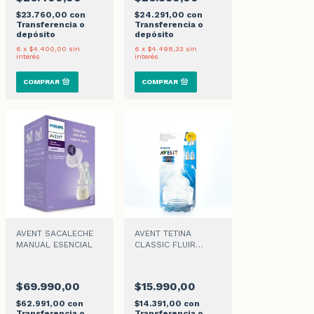
$23.760,00
con
$24.291,00
con
Transferencia o
Transferencia o
depósito
depósito
6
x
$4.400,00
sin
6
x
$4.498,33
sin
interés
interés
AVENT SACALECHE
AVENT TETINA
MANUAL ESENCIAL
CLASSIC FLUIR
LENTO 0M+ x2
$69.990,00
$15.990,00
$62.991,00
con
$14.391,00
con
Transferencia o
Transferencia o