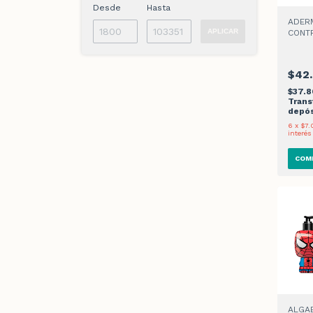
Desde
Hasta
ADER
APLICAR
CONTR
DUCHA
$42
$37.
Trans
depós
6
x
$7.
interés
ALGA