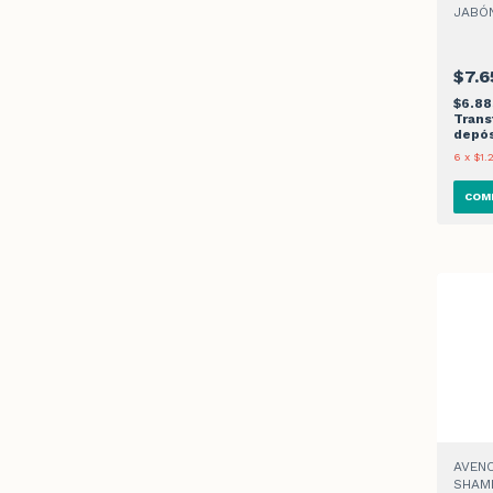
JABÓN
SPIDE
$7.6
$6.8
Trans
depós
6
x
$1.
AVENO
SHAM