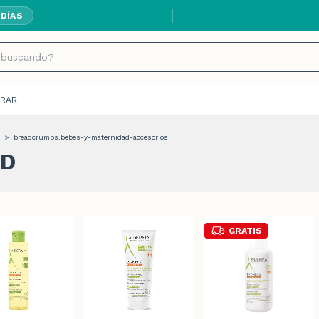
ENVÍOS GRATIS A
 DÍAS
RAR
>
breadcrumbs.bebes-y-maternidad-accesorios
AD
GRATIS