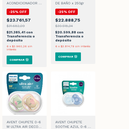
ACONDICIONADOR x
DE BAÑO x 250gr
250ml
-
25
%
OFF
-
25
%
OFF
$23.761,57
$22.888,75
$31.682,09
$30.518,34
$21.385,41
con
$20.599,88
con
Transferencia o
Transferencia o
depósito
depósito
6
x
$3.960,26
sin
6
x
$3.814,79
sin interés
interés
AVENT CHUPETE 0-6
AVENT CHUPETE
M ULTRA AIR DECO
SOOTHE AZUL 0-6 x