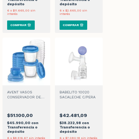
depósito
depósito
6
x
$11.665,00
sin
6
x
$2.665,00
sin
interés
interés
AVENT VASOS
BABELITO 10020
CONSERVADOR DE
SACALECHE C/PERA
LECHE MATERNA x 10
unidades
$51.100,00
$42.481,09
$45.990,00
con
$38.232,98
con
Transferencia o
Transferencia o
depósito
depósito
6
x
$8.516,67
sin interés
6
x
$7.080,18
sin interés