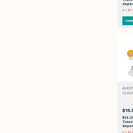
depós
6
x
$5.
AVENT
CLASS
RAPI
$15.
$14.3
Trans
depós
6
x
$2.