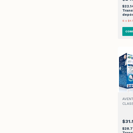
$22.
Trans
depós
6
x
$4.
AVEN
CLASS
260m
$31.
$28.
Trans