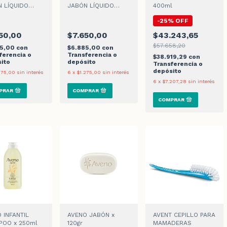
 LÍQUIDO
JABÓN LÍQUIDO
400ml
R MAN
ZOMBIES
-
25
%
OFF
50,00
$7.650,00
$43.243,65
$57.658,20
85,00
con
$6.885,00
con
ferencia o
Transferencia o
$38.919,29
con
ito
depósito
Transferencia o
depósito
275,00
sin interés
6
x
$1.275,00
sin interés
6
x
$7.207,28
sin interés
 INFANTIL
AVENO JABÓN x
AVENT CEPILLO PARA
POO x 250ml
120gr
MAMADERAS