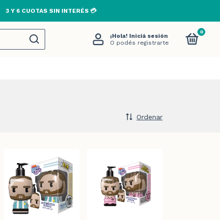
 TODO EL PAÍS EN COMPRAS MAYORES A $80.000🚚
0
¡Hola!
Iniciá sesión
O podés registrarte
Ordenar