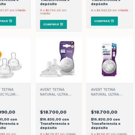
ito
depósito
depósito
331,67
sin interés
6
x
$5.700,00
sin
6
x
$6.633,33
sin interés
interés
 TETINA
AVENT TETINA
AVENT TETINA
IC FLUIR
NATURAL ULTRA
NATURAL ULTRA
DO 6M+
RAPIDO RESPONSE
SOFT 3M+ x2
TEAT 6M+ x 2
990,00
$18.700,00
$18.700,00
91,00
con
$16.830,00
con
$16.830,00
con
ferencia o
Transferencia o
Transferencia o
ito
depósito
depósito
665,00
sin
6
x
$3.116,67
sin interés
6
x
$3.116,67
sin interés