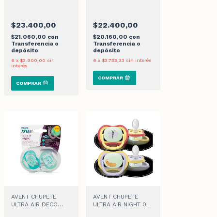
NENE 085/58 x 2
2
$23.400,00
$22.400,00
$21.060,00
con
$20.160,00
con
Transferencia o
Transferencia o
depósito
depósito
6
x
$3.900,00
sin
6
x
$3.733,33
sin interés
interés
AVENT CHUPETE
AVENT CHUPETE
ULTRA AIR DECO
ULTRA AIR NIGHT 0-
NIGHTIME MORADO
6M LILA x 2