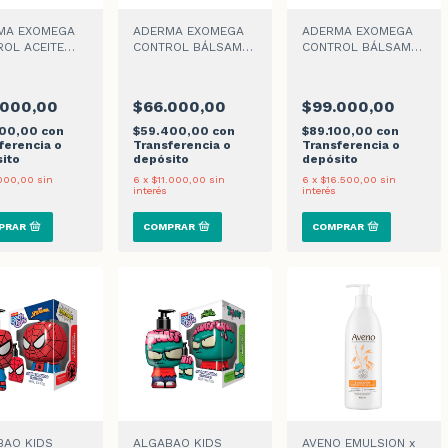
MA EXOMEGA
ADERMA EXOMEGA
ADERMA EXOMEGA
OL ACEITE
CONTROL BÁLSAMO
CONTROL BÁLSAMO
 x 200ml
x 200ml
x 400ml
.000,00
$66.000,00
$99.000,00
800,00
con
$59.400,00
con
$89.100,00
con
ferencia o
Transferencia o
Transferencia o
ito
depósito
depósito
000,00
sin
6
x
$11.000,00
sin
6
x
$16.500,00
sin
interés
interés
BAO KIDS
ALGABAO KIDS
AVENO EMULSION x