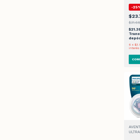
-
25
$23.
$31.6
$21.3
Trans
depós
6
x
$3.
interés
AVENT
ULTRA
LOVE 