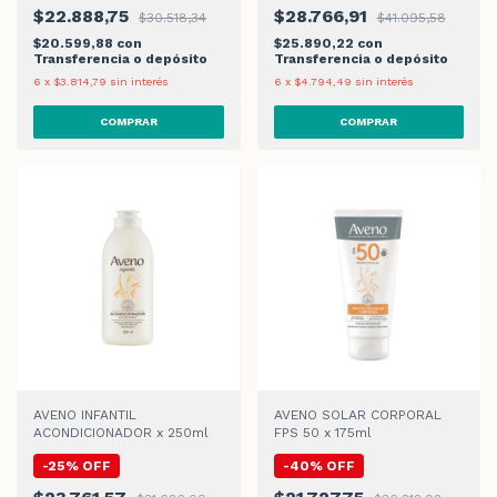
$22.888,75
$28.766,91
$30.518,34
$41.095,58
$20.599,88
con
$25.890,22
con
Transferencia o depósito
Transferencia o depósito
6
x
$3.814,79
sin interés
6
x
$4.794,49
sin interés
AVENO INFANTIL
AVENO SOLAR CORPORAL
ACONDICIONADOR x 250ml
FPS 50 x 175ml
-
25
%
OFF
-
40
%
OFF