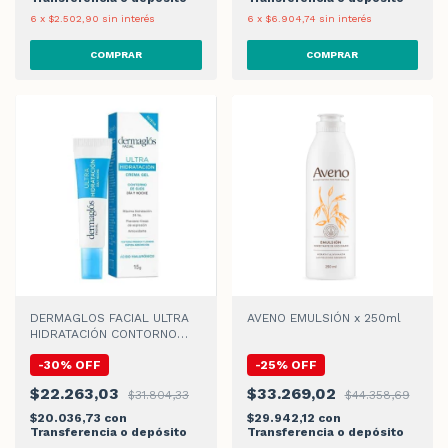
6
x
$2.502,90
sin interés
6
x
$6.904,74
sin interés
DERMAGLOS FACIAL ULTRA
AVENO EMULSIÓN x 250ml
HIDRATACIÓN CONTORNO
GEL x 15gr
-
30
%
OFF
-
25
%
OFF
$22.263,03
$33.269,02
$31.804,33
$44.358,69
$20.036,73
con
$29.942,12
con
Transferencia o depósito
Transferencia o depósito