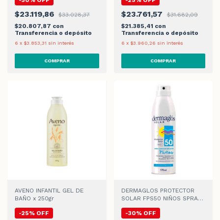
-
30
%
OFF
-
25
%
OFF
$23.119,86
$23.761,57
$33.028,37
$31.682,09
$20.807,87
con
$21.385,41
con
Transferencia o depósito
Transferencia o depósito
6
x
$3.853,31
sin interés
6
x
$3.960,26
sin interés
AVENO INFANTIL GEL DE
DERMAGLOS PROTECTOR
BAÑO x 250gr
SOLAR FPS50 NIÑOS SPRAY
CONTINUO x 170ml
-
25
%
OFF
-
30
%
OFF