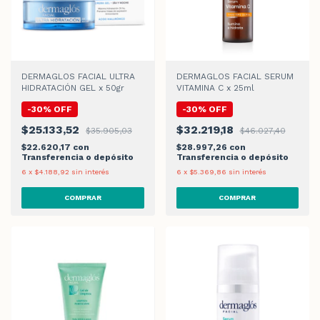
DERMAGLOS FACIAL ULTRA
DERMAGLOS FACIAL SERUM
HIDRATACIÓN GEL x 50gr
VITAMINA C x 25ml
-
30
%
OFF
-
30
%
OFF
$25.133,52
$32.219,18
$35.905,03
$46.027,40
$22.620,17
con
$28.997,26
con
Transferencia o depósito
Transferencia o depósito
6
x
$4.188,92
sin interés
6
x
$5.369,86
sin interés