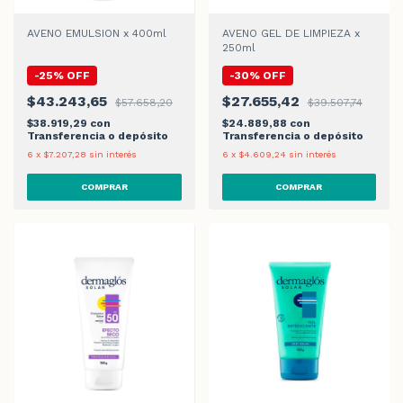
AVENO EMULSION x 400ml
AVENO GEL DE LIMPIEZA x
250ml
-
25
%
OFF
-
30
%
OFF
$43.243,65
$27.655,42
$57.658,20
$39.507,74
$38.919,29
con
$24.889,88
con
Transferencia o depósito
Transferencia o depósito
6
x
$7.207,28
sin interés
6
x
$4.609,24
sin interés