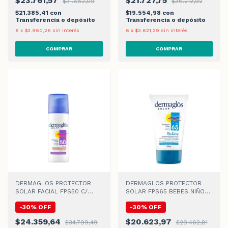
$23.761,57
$21.727,75
$31.682,09
$36.212,92
$21.385,41
con
$19.554,98
con
Transferencia o depósito
Transferencia o depósito
6
x
$3.960,26
sin interés
6
x
$3.621,29
sin interés
DERMAGLOS PROTECTOR
DERMAGLOS PROTECTOR
SOLAR FACIAL FPS50 C/
SOLAR FPS65 BEBES NIÑOS
COLOR TONO 2 x50gr
CREMA x120gr
-
30
%
OFF
-
30
%
OFF
$24.359,64
$20.623,97
$34.799,49
$29.462,81