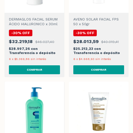
DERMAGLOS FACIAL SERUM
AVENO SOLAR FACIAL FPS
ÁCIDO HIALURONICO x 30ml
50 x 50gr
-
30
%
OFF
-
30
%
OFF
$32.219,18
$28.013,59
$46.027,40
$40.019,41
$28.997,26
con
$25.212,23
con
Transferencia o depósito
Transferencia o depósito
6
x
$5.369,86
sin interés
6
x
$4.668,93
sin interés