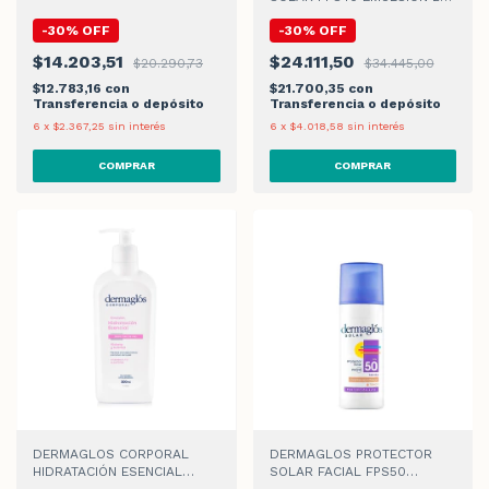
ML
-
30
%
OFF
-
30
%
OFF
$14.203,51
$24.111,50
$20.290,73
$34.445,00
$12.783,16
con
$21.700,35
con
Transferencia o depósito
Transferencia o depósito
6
x
$2.367,25
sin interés
6
x
$4.018,58
sin interés
DERMAGLOS CORPORAL
DERMAGLOS PROTECTOR
HIDRATACIÓN ESENCIAL
SOLAR FACIAL FPS50
EMULSIÓN x 300ml
C/COLOR CLARO CREMA