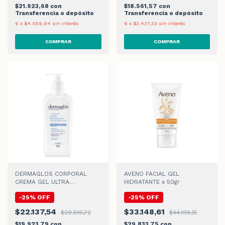
$21.923,68
con
$18.561,57
con
Transferencia o depósito
Transferencia o depósito
6
x
$4.059,94
sin interés
6
x
$3.437,33
sin interés
DERMAGLOS CORPORAL
AVENO FACIAL GEL
CREMA GEL ULTRA
HIDRATANTE x 50gr
HIDRATACIÓN x 300gr
-
25
%
OFF
-
25
%
OFF
$22.137,54
$33.148,61
$29.516,72
$44.198,15
$19.923,79
con
$29.833,75
con