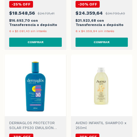
-
25
%
OFF
-
30
%
OFF
x50gr
$18.548,56
$24.359,64
$24.731,41
$34.799,49
$16.693,70
con
$21.923,68
con
Transferencia o depósito
Transferencia o depósito
6
x
$3.091,43
sin interés
6
x
$4.059,94
sin interés
DERMAGLOS PROTECTOR
AVENO INFANTIL SHAMPOO x
SOLAR FPS30 EMULSIÓN
250ml
x250ml