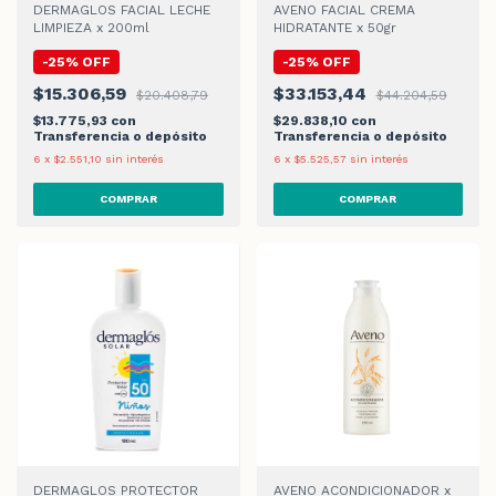
DERMAGLOS FACIAL LECHE
AVENO FACIAL CREMA
LIMPIEZA x 200ml
HIDRATANTE x 50gr
-
25
%
OFF
-
25
%
OFF
$15.306,59
$33.153,44
$20.408,79
$44.204,59
$13.775,93
con
$29.838,10
con
Transferencia o depósito
Transferencia o depósito
6
x
$2.551,10
sin interés
6
x
$5.525,57
sin interés
DERMAGLOS PROTECTOR
AVENO ACONDICIONADOR x