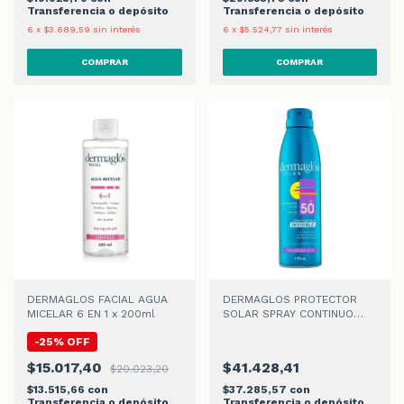
Transferencia o depósito
Transferencia o depósito
6
x
$3.689,59
sin interés
6
x
$5.524,77
sin interés
DERMAGLOS FACIAL AGUA
DERMAGLOS PROTECTOR
MICELAR 6 EN 1 x 200ml
SOLAR SPRAY CONTINUO
FPS50 x170ml
-
25
%
OFF
$15.017,40
$41.428,41
$20.023,20
$13.515,66
con
$37.285,57
con
Transferencia o depósito
Transferencia o depósito