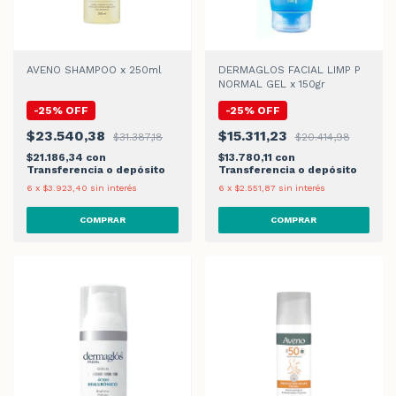
AVENO SHAMPOO x 250ml
DERMAGLOS FACIAL LIMP P
NORMAL GEL x 150gr
-
25
%
OFF
-
25
%
OFF
$23.540,38
$15.311,23
$31.387,18
$20.414,98
$21.186,34
con
$13.780,11
con
Transferencia o depósito
Transferencia o depósito
6
x
$3.923,40
sin interés
6
x
$2.551,87
sin interés