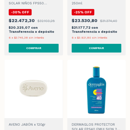
SOLAR NIÑOS FPS50
250ml
EMULSION x180ml
-
30
%
OFF
-
25
%
OFF
$22.472,30
$23.530,80
$32.103,28
$31.374,40
$20.225,07
con
$21.177,72
con
Transferencia o depósito
Transferencia o depósito
6
x
$3.745,38
sin interés
6
x
$3.921,80
sin interés
AVENO JABÓN x 120gr
DERMAGLOS PROTECTOR
SOLAR FPS40 EMULSION 250