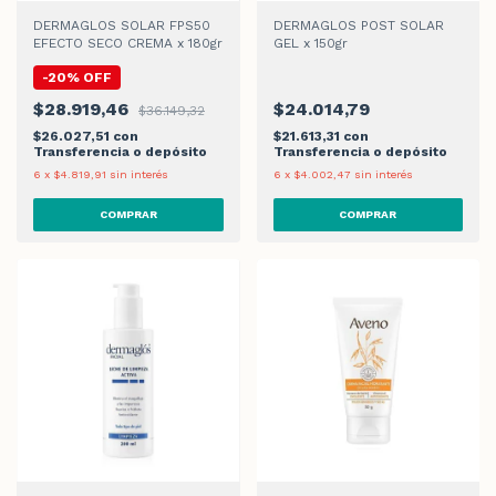
DERMAGLOS SOLAR FPS50
DERMAGLOS POST SOLAR
EFECTO SECO CREMA x 180gr
GEL x 150gr
-
20
%
OFF
$28.919,46
$24.014,79
$36.149,32
$26.027,51
con
$21.613,31
con
Transferencia o depósito
Transferencia o depósito
6
x
$4.819,91
sin interés
6
x
$4.002,47
sin interés