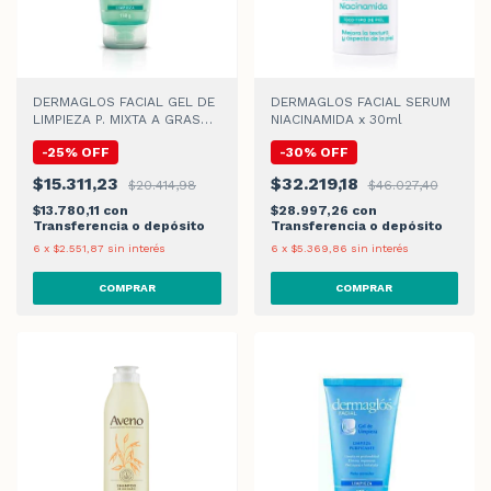
DERMAGLOS FACIAL GEL DE
DERMAGLOS FACIAL SERUM
LIMPIEZA P. MIXTA A GRASA
NIACINAMIDA x 30ml
GEL x 150gr
-
25
%
OFF
-
30
%
OFF
$15.311,23
$32.219,18
$20.414,98
$46.027,40
$13.780,11
con
$28.997,26
con
Transferencia o depósito
Transferencia o depósito
6
x
$2.551,87
sin interés
6
x
$5.369,86
sin interés