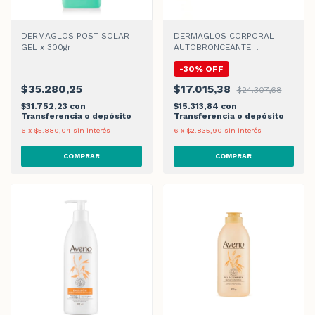
DERMAGLOS POST SOLAR
DERMAGLOS CORPORAL
GEL x 300gr
AUTOBRONCEANTE
HIDRATANTE CREMA GEL
-
30
%
OFF
$35.280,25
$17.015,38
$24.307,68
$31.752,23
con
$15.313,84
con
Transferencia o depósito
Transferencia o depósito
6
x
$5.880,04
sin interés
6
x
$2.835,90
sin interés