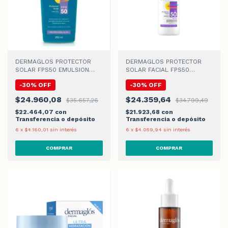
DERMAGLOS PROTECTOR
DERMAGLOS PROTECTOR
SOLAR FPS50 EMULSION
SOLAR FACIAL FPS50
x250ml
EFECTO SECO
-
30
%
OFF
-
30
%
OFF
$24.960,08
$24.359,64
$35.657,26
$34.799,49
$22.464,07
con
$21.923,68
con
Transferencia o depósito
Transferencia o depósito
6
x
$4.160,01
sin interés
6
x
$4.059,94
sin interés