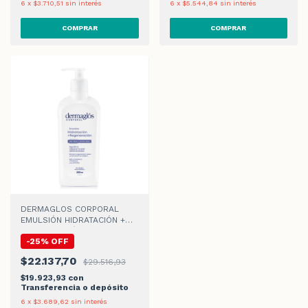
6
x
$3.710,51
sin interés
6
x
$5.544,84
sin interés
DERMAGLOS CORPORAL
EMULSIÓN HIDRATACIÓN +
REGENERACIÓN x 300ml
-
25
%
OFF
$22.137,70
$29.516,93
$19.923,93
con
Transferencia o depósito
6
x
$3.689,62
sin interés