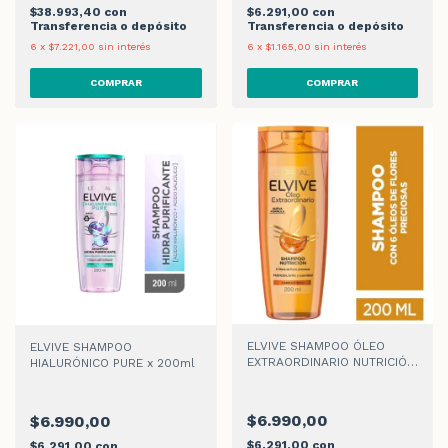
$38.993,40
con
$6.291,00
con
Transferencia o depósito
Transferencia o depósito
6
x
$7.221,00
sin interés
6
x
$1.165,00
sin interés
ELVIVE SHAMPOO ÓLEO
ELVIVE SHAMPOO
EXTRAORDINARIO NUTRICIÓN
HIALURÓNICO PURE x 200ml
UNIVERSAL x 200ml
$6.990,00
$6.990,00
$6.291,00
con
$6.291,00
con