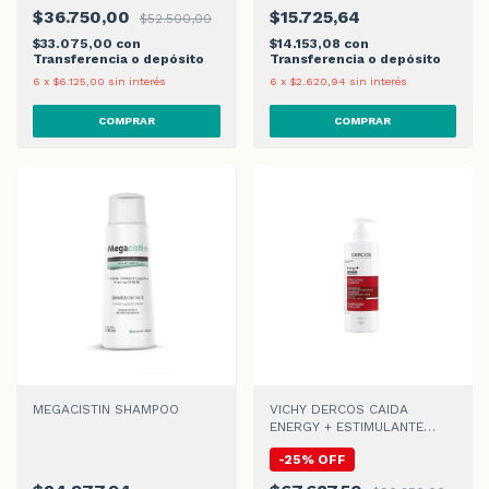
$36.750,00
$15.725,64
$52.500,00
$33.075,00
con
$14.153,08
con
Transferencia o depósito
Transferencia o depósito
6
x
$6.125,00
sin interés
6
x
$2.620,94
sin interés
MEGACISTIN SHAMPOO
VICHY DERCOS CAIDA
ENERGY + ESTIMULANTE
SHAMPOO x 400 ml
-
25
%
OFF