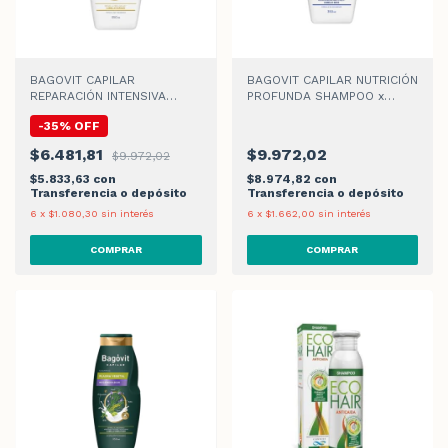
BAGOVIT CAPILAR
BAGOVIT CAPILAR NUTRICIÓN
REPARACIÓN INTENSIVA
PROFUNDA SHAMPOO x
SHAMPOO x 350ml
350ml
-
35
%
OFF
$6.481,81
$9.972,02
$9.972,02
$5.833,63
con
$8.974,82
con
Transferencia o depósito
Transferencia o depósito
6
x
$1.080,30
sin interés
6
x
$1.662,00
sin interés