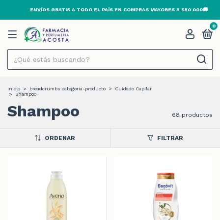
ABIERTO 24HS · TODOS LOS DÍAS
0
Inicio
>
breadcrumbs.categoria-producto
>
Cuidado Capilar
>
Shampoo
Shampoo
68 productos
ORDENAR
FILTRAR