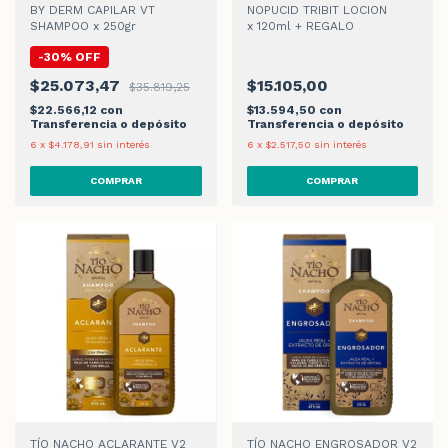
BY DERM CAPILAR VT
NOPUCID TRIBIT LOCION
SHAMPOO x 250gr
x 120ml + REGALO
-
30
%
OFF
$25.073,47
$15.105,00
$35.819,25
$22.566,12
con
$13.594,50
con
Transferencia o depósito
Transferencia o depósito
6
x
$4.178,91
sin interés
6
x
$2.517,50
sin interés
TÍO NACHO ACLARANTE V2
TÍO NACHO ENGROSADOR V2