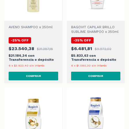
AVENO SHAMPOO x 250ml
BAGOVIT CAPILAR BRILLO
SUBLIME SHAMPOO x 350ml
-
25
%
OFF
-
35
%
OFF
$23.540,38
$6.481,81
$31.387,18
$9.972,02
$21.186,34
con
$5.833,63
con
Transferencia o depósito
Transferencia o depósito
6
x
$3.923,40
sin interés
6
x
$1.080,30
sin interés