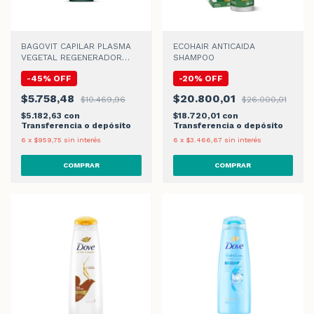
BAGOVIT CAPILAR PLASMA
ECOHAIR ANTICAIDA
VEGETAL REGENERADOR
SHAMPOO
SHAMPOO x 350ml
-
45
%
OFF
-
20
%
OFF
$5.758,48
$20.800,01
$10.469,96
$26.000,01
$5.182,63
con
$18.720,01
con
Transferencia o depósito
Transferencia o depósito
6
x
$959,75
sin interés
6
x
$3.466,67
sin interés