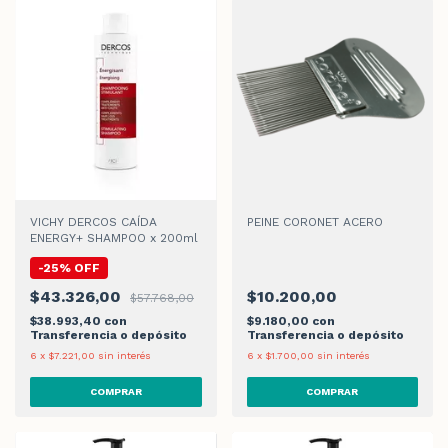
VICHY DERCOS CAÍDA
PEINE CORONET ACERO
ENERGY+ SHAMPOO x 200ml
-
25
%
OFF
$43.326,00
$10.200,00
$57.768,00
$38.993,40
con
$9.180,00
con
Transferencia o depósito
Transferencia o depósito
6
x
$7.221,00
sin interés
6
x
$1.700,00
sin interés