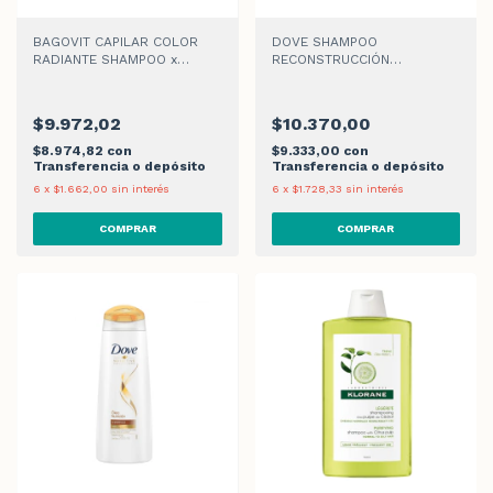
BAGOVIT CAPILAR COLOR
DOVE SHAMPOO
RADIANTE SHAMPOO x
RECONSTRUCCIÓN
350ml
COMPLETA x 400ml
$9.972,02
$10.370,00
$8.974,82
con
$9.333,00
con
Transferencia o depósito
Transferencia o depósito
6
x
$1.662,00
sin interés
6
x
$1.728,33
sin interés