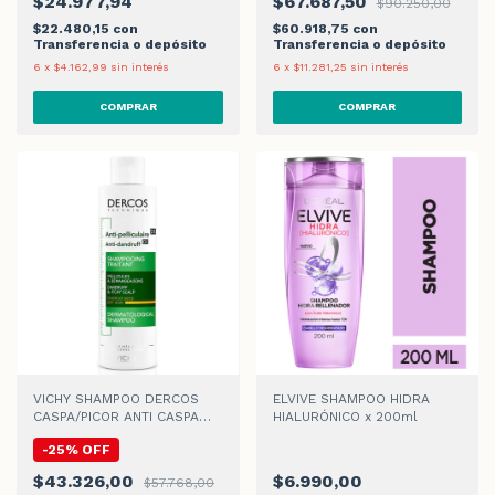
$24.977,94
$67.687,50
$90.250,00
$22.480,15
con
$60.918,75
con
Transferencia o depósito
Transferencia o depósito
6
x
$4.162,99
sin interés
6
x
$11.281,25
sin interés
VICHY SHAMPOO DERCOS
ELVIVE SHAMPOO HIDRA
CASPA/PICOR ANTI CASPA
HIALURÓNICO x 200ml
SENS x 200ml
-
25
%
OFF
$43.326,00
$6.990,00
$57.768,00