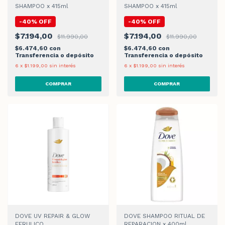
SHAMPOO x 415ml
SHAMPOO x 415ml
-
40
%
OFF
-
40
%
OFF
$7.194,00
$7.194,00
$11.990,00
$11.990,00
$6.474,60
con
$6.474,60
con
Transferencia o depósito
Transferencia o depósito
6
x
$1.199,00
sin interés
6
x
$1.199,00
sin interés
DOVE UV REPAIR & GLOW
DOVE SHAMPOO RITUAL DE
FERULICO
REPARACION x 400ml