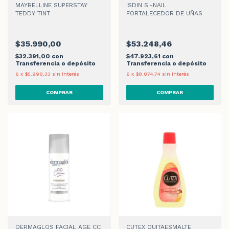
MAYBELLINE SUPERSTAY
ISDIN SI-NAIL
TEDDY TINT
FORTALECEDOR DE UÑAS
$35.990,00
$53.248,46
$32.391,00
con
$47.923,61
con
Transferencia o depósito
Transferencia o depósito
6
x
$5.998,33
sin interés
6
x
$8.874,74
sin interés
COMPRAR
DERMAGLOS FACIAL AGE CC
CUTEX QUITAESMALTE