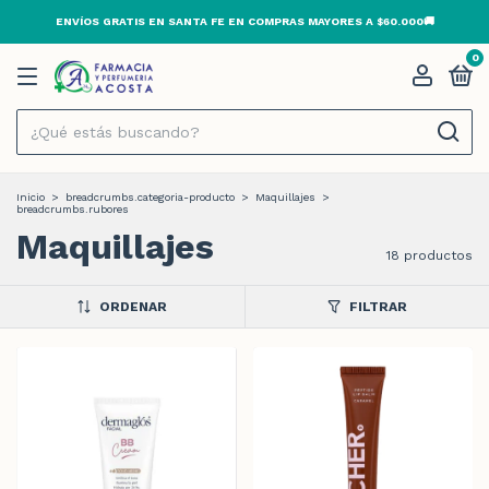
ENVÍOS GRATIS EN SANTA FE EN COMPRAS MAYORES A $60.000🚚
0
Inicio
>
breadcrumbs.categoria-producto
>
Maquillajes
>
breadcrumbs.rubores
Maquillajes
18 productos
ORDENAR
FILTRAR