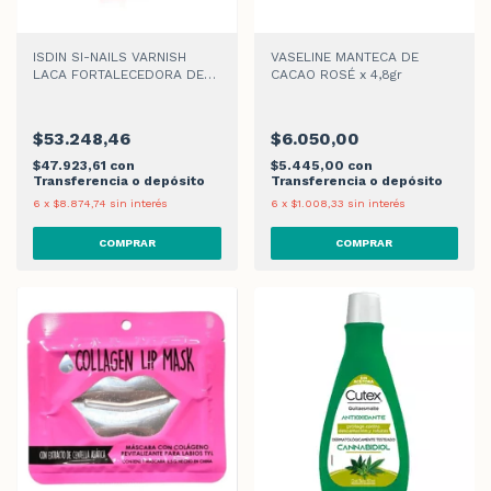
ISDIN SI-NAILS VARNISH
VASELINE MANTECA DE
LACA FORTALECEDORA DE
CACAO ROSÉ x 4,8gr
UÑAS x 2,5 ml
$53.248,46
$6.050,00
$47.923,61
con
$5.445,00
con
Transferencia o depósito
Transferencia o depósito
6
x
$8.874,74
sin interés
6
x
$1.008,33
sin interés