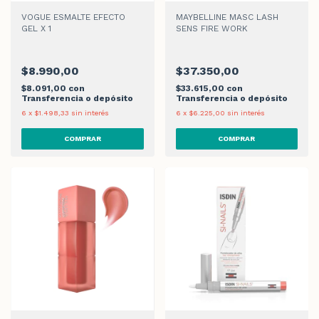
VOGUE ESMALTE EFECTO
MAYBELLINE MASC LASH
GEL X 1
SENS FIRE WORK
$8.990,00
$37.350,00
$8.091,00
con
$33.615,00
con
Transferencia o depósito
Transferencia o depósito
6
x
$1.498,33
sin interés
6
x
$6.225,00
sin interés