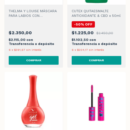
THELMA Y LOUISE MÁSCARA
CUTEX QUITAESMALTE
PARA LABIOS CON
ANTIOXIDANTE & CBD x 50ml
COLÁGENO
-
50
%
OFF
$2.350,00
$1.225,00
$2.450,00
$2.115,00
con
$1.102,50
con
Transferencia o depósito
Transferencia o depósito
6
x
$391,67
sin interés
6
x
$204,17
sin interés