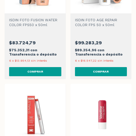
ISDIN FOTO FUSION WATER
ISDIN FOTO AGE REPAIR
COLOR FPS50 x 50ml
COLOR FPS 50 x 50ml
$83.724,79
$99.283,29
$75.352,31
con
$89.354,96
con
Transferencia o depósito
Transferencia o depósito
6
x
$13.954,13
sin interés
6
x
$16.547,22
sin interés