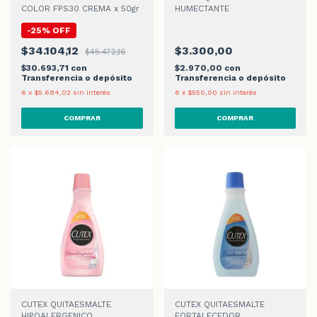
COLOR FPS30 CREMA x 50gr
HUMECTANTE
-
25
%
OFF
$34.104,12
$3.300,00
$45.472,16
$30.693,71
con
$2.970,00
con
Transferencia o depósito
Transferencia o depósito
6
x
$5.684,02
sin interés
6
x
$550,00
sin interés
CUTEX QUITAESMALTE
CUTEX QUITAESMALTE
HIPOALERGENICO
FORTALECEDOR