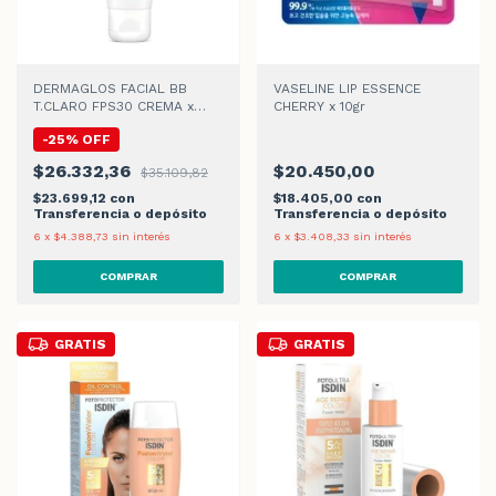
DERMAGLOS FACIAL BB
VASELINE LIP ESSENCE
T.CLARO FPS30 CREMA x
CHERRY x 10gr
50gr
-
25
%
OFF
$26.332,36
$20.450,00
$35.109,82
$23.699,12
con
$18.405,00
con
Transferencia o depósito
Transferencia o depósito
6
x
$4.388,73
sin interés
6
x
$3.408,33
sin interés
GRATIS
GRATIS