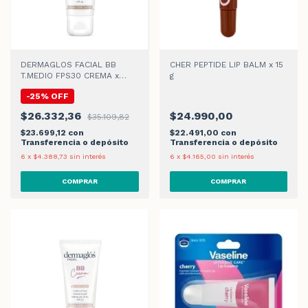
DERMAGLOS FACIAL BB
CHER PEPTIDE LIP BALM x 15
T.MEDIO FPS30 CREMA x
g
50gr
-
25
%
OFF
$26.332,36
$24.990,00
$35.109,82
$23.699,12
con
$22.491,00
con
Transferencia o depósito
Transferencia o depósito
6
x
$4.388,73
sin interés
6
x
$4.165,00
sin interés