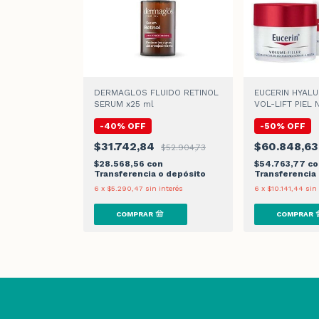
DERMAGLOS FLUIDO RETINOL
EUCERIN HYALU
SERUM x25 ml
VOL-LIFT PIEL
MIXTA CREMA D
-
40
%
OFF
-
50
%
OFF
$31.742,84
$60.848,6
$52.904,73
$28.568,56
con
$54.763,77
co
Transferencia o depósito
Transferencia
6
x
$5.290,47
sin interés
6
x
$10.141,44
sin