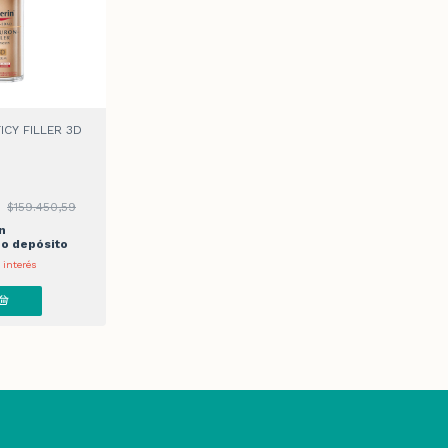
ICY FILLER 3D
9
$159.450,59
n
 o depósito
 interés