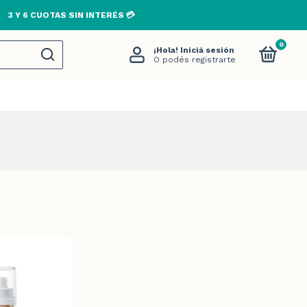
3 Y 6 CUOTAS SIN INTERÉS 💳
0
¡Hola!
Iniciá sesión
O podés registrarte