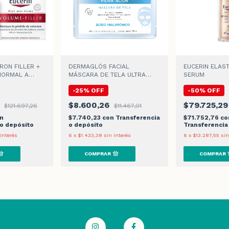
RON FILLER +
DERMAGLÓS FACIAL
EUCERIN ELAST
 NORMAL A
MÁSCARA DE TELA ULTRA
SERUM
E DIA
HIDRATACIÓN x 15gr
-
25
%
OFF
-
50
%
OFF
3
$8.600,26
$79.725,2
$121.697,26
$11.467,01
n
$7.740,23
con
Transferencia
$71.752,76
co
 o depósito
o depósito
Transferencia
 interés
6
x
$1.433,38
sin interés
6
x
$13.287,55
sin