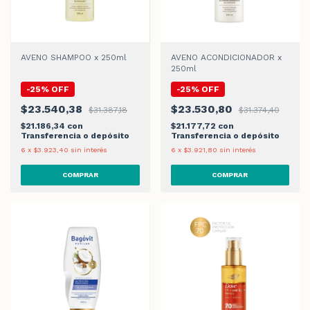
AVENO SHAMPOO x 250ml
AVENO ACONDICIONADOR x
250ml
-
25
%
OFF
-
25
%
OFF
$23.540,38
$23.530,80
$31.387,18
$31.374,40
$21.186,34
con
$21.177,72
con
Transferencia o depósito
Transferencia o depósito
6
x
$3.923,40
sin interés
6
x
$3.921,80
sin interés