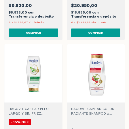
$9.820,00
$20.950,00
$8.838,00
con
$18.855,00
con
Transferencia o depósito
Transferencia o depósito
6
x
$1.636,67
sin interés
6
x
$3.491,67
sin interés
BAGOVIT CAPILAR PELO
BAGOVIT CAPILAR COLOR
LARGO Y SIN FRIZZ
RADIANTE SHAMPOO x
ACONDICIONADOR x 350ml
350ml
-
35
%
OFF