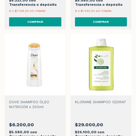
$9.333,00
con
$5.580,00
con
Transferencia o depósito
Transferencia o depósito
6
x
$1.728,33
sin interés
6
x
$1.033,33
sin interés
DOVE SHAMPOO ÓLEO
KLORANE SHAMPOO CEDRAT
NUTRICIÓN x 200ml
$6.200,00
$29.000,00
$5.580,00
con
$26.100,00
con