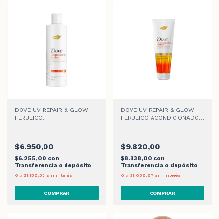
DOVE UV REPAIR & GLOW
DOVE UV REPAIR & GLOW
FERULICO
FERULICO ACONDICIONADOR
SHAMPOO x 200ml
x 250ml
$6.950,00
$9.820,00
$6.255,00
con
$8.838,00
con
Transferencia o depósito
Transferencia o depósito
6
x
$1.158,33
sin interés
6
x
$1.636,67
sin interés