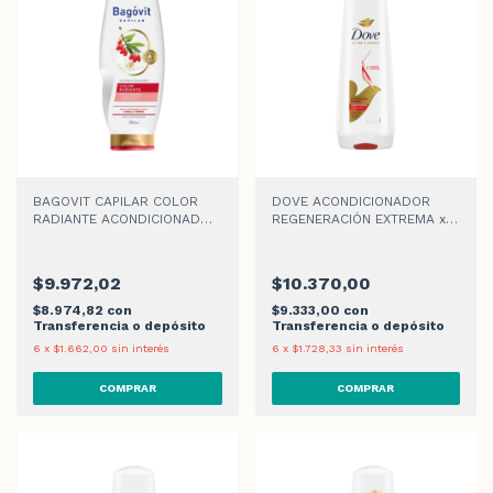
BAGOVIT CAPILAR COLOR
DOVE ACONDICIONADOR
RADIANTE ACONDICIONADOR
REGENERACIÓN EXTREMA x
x 350ml
400ml
$9.972,02
$10.370,00
$8.974,82
con
$9.333,00
con
Transferencia o depósito
Transferencia o depósito
6
x
$1.662,00
sin interés
6
x
$1.728,33
sin interés