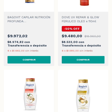
BAGOVIT CAPILAR NUTRICIÓN
DOVE UV REPAIR & GLOW
PROFUNDA
FERULICO OLEO x 110ml
ACONDICIONADOR x 350ml
-
50
%
OFF
$9.972,02
$9.480,00
$18.960,00
$8.974,82
con
$8.532,00
con
Transferencia o depósito
Transferencia o depósito
6
x
$1.662,00
sin interés
6
x
$1.580,00
sin interés