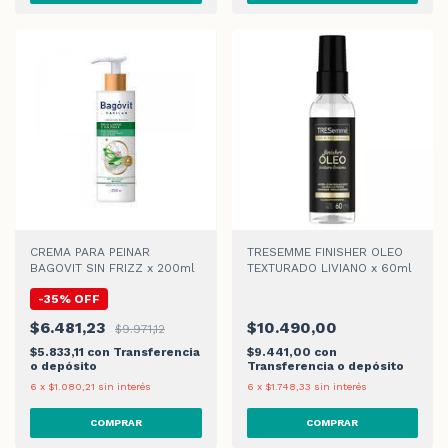
CREMA PARA PEINAR
TRESEMME FINISHER OLEO
BAGOVIT SIN FRIZZ x 200ml
TEXTURADO LIVIANO x 60ml
-
35
%
OFF
$6.481,23
$10.490,00
$9.971,12
$5.833,11
con
Transferencia
$9.441,00
con
o depósito
Transferencia o depósito
6
x
$1.080,21
sin interés
6
x
$1.748,33
sin interés