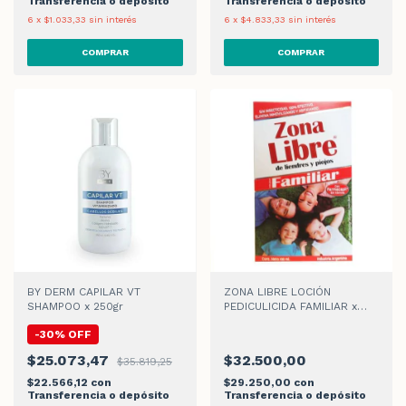
Transferencia o depósito
Transferencia o depósito
6
x
$1.033,33
sin interés
6
x
$4.833,33
sin interés
BY DERM CAPILAR VT
ZONA LIBRE LOCIÓN
SHAMPOO x 250gr
PEDICULICIDA FAMILIAR x
100ml
-
30
%
OFF
$25.073,47
$32.500,00
$35.819,25
$22.566,12
con
$29.250,00
con
Transferencia o depósito
Transferencia o depósito