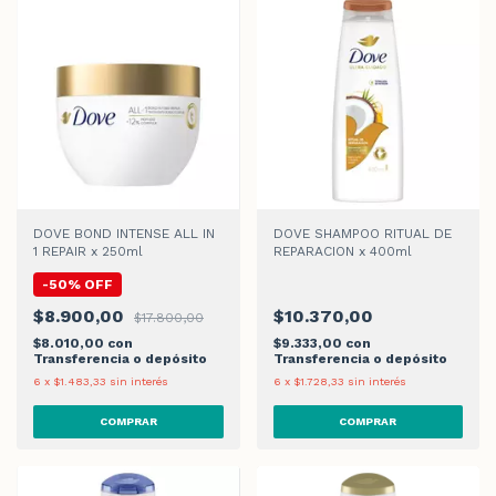
DOVE BOND INTENSE ALL IN
DOVE SHAMPOO RITUAL DE
1 REPAIR x 250ml
REPARACION x 400ml
-
50
%
OFF
$8.900,00
$10.370,00
$17.800,00
$8.010,00
con
$9.333,00
con
Transferencia o depósito
Transferencia o depósito
6
x
$1.483,33
sin interés
6
x
$1.728,33
sin interés