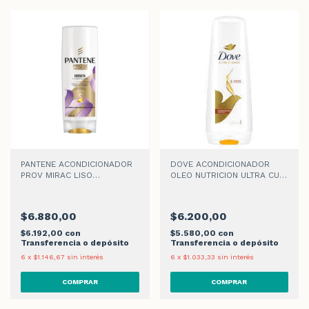
PANTENE ACONDICIONADOR
DOVE ACONDICIONADOR
PROV MIRAC LISO
OLEO NUTRICION ULTRA CUID
INF x 200ml
x 200ml
$6.880,00
$6.200,00
$6.192,00
con
$5.580,00
con
Transferencia o depósito
Transferencia o depósito
6
x
$1.146,67
sin interés
6
x
$1.033,33
sin interés