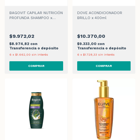
BAGOVIT CAPILAR NUTRICIÓN
DOVE ACONDICIONADOR
PROFUNDA SHAMPOO x
BRILLO x 400ml
350ml
$9.972,02
$10.370,00
$8.974,82
con
$9.333,00
con
Transferencia o depósito
Transferencia o depósito
6
x
$1.662,00
sin interés
6
x
$1.728,33
sin interés