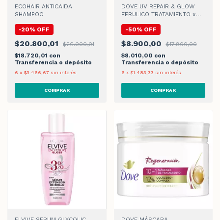
ECOHAIR ANTICAIDA
DOVE UV REPAIR & GLOW
SHAMPOO
FERULICO TRATAMIENTO x
250gr
-
20
%
OFF
-
50
%
OFF
$20.800,01
$8.900,00
$26.000,01
$17.800,00
$18.720,01
con
$8.010,00
con
Transferencia o depósito
Transferencia o depósito
6
x
$3.466,67
sin interés
6
x
$1.483,33
sin interés
ELVIVE SERUM GLYCOLIC
DOVE MÁSCARA