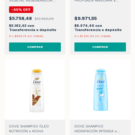
VEGETAL REGENERADOR
PROFUNDA MÁSCARA x
ACONDICIONADOR x 350ml
300ml
-
45
%
OFF
$5.758,48
$9.971,55
$10.469,96
$5.182,63
con
$8.974,40
con
Transferencia o depósito
Transferencia o depósito
6
x
$959,75
sin interés
6
x
$1.661,93
sin interés
DOVE SHAMPOO ÓLEO
DOVE SHAMPOO
NUTRICIÓN x 400ml
HIDRATACIÓN INTENSA x