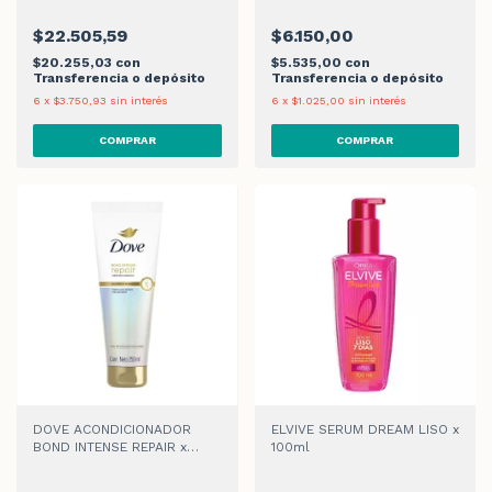
$22.505,59
$6.150,00
$20.255,03
con
$5.535,00
con
Transferencia o depósito
Transferencia o depósito
6
x
$3.750,93
sin interés
6
x
$1.025,00
sin interés
DOVE ACONDICIONADOR
ELVIVE SERUM DREAM LISO x
BOND INTENSE REPAIR x
100ml
250ml