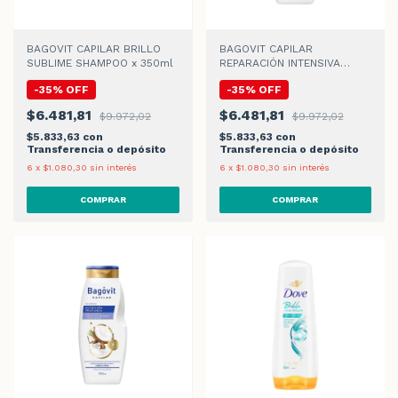
BAGOVIT CAPILAR BRILLO
BAGOVIT CAPILAR
SUBLIME SHAMPOO x 350ml
REPARACIÓN INTENSIVA
SHAMPOO x 350ml
-
35
%
OFF
-
35
%
OFF
$6.481,81
$6.481,81
$9.972,02
$9.972,02
$5.833,63
con
$5.833,63
con
Transferencia o depósito
Transferencia o depósito
6
x
$1.080,30
sin interés
6
x
$1.080,30
sin interés