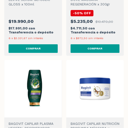
GLOSS x 100ml
REGENERACIÓN x 300gr
-
50
%
OFF
$19.990,00
$5.235,00
$10.470,00
$17.991,00
con
$4.711,50
con
Transferencia o depósito
Transferencia o depósito
6
x
$3.331,67
sin interés
6
x
$872,50
sin interés
BAGOVIT CAPILAR PLASMA
BAGOVIT CAPILAR NUTRICIÓN