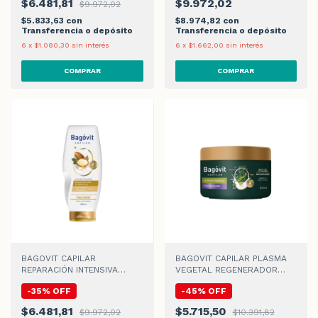
$6.481,81
$9.972,02
$9.972,02
$5.833,63
con
$8.974,82
con
Transferencia o depósito
Transferencia o depósito
6
x
$1.080,30
sin interés
6
x
$1.662,00
sin interés
BAGOVIT CAPILAR
BAGOVIT CAPILAR PLASMA
REPARACIÓN INTENSIVA
VEGETAL REGENERADOR
ACONDICIONADOR x 350ml
MÁSCARA x 300ml
-
35
%
OFF
-
45
%
OFF
$6.481,81
$5.715,50
$9.972,02
$10.391,82