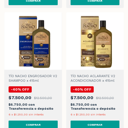
TÍO NACHO ENGROSADOR V2
TÍO NACHO ACLARANTE V2
SHAMPOO x 415ml
ACONDICIONADOR x 415ml
-
40
%
OFF
-
40
%
OFF
$7.500,00
$7.500,00
$12.500,00
$12.500,00
$6.750,00
con
$6.750,00
con
Transferencia o depósito
Transferencia o depósito
6
x
$1.250,00
sin interés
6
x
$1.250,00
sin interés