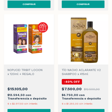
NOPUCID TRIBIT LOCION
TÍO NACHO ACLARANTE V2
x 120ml + REGALO
SHAMPOO x 415ml
-
40
%
OFF
$15.105,00
$7.500,00
$12.500,00
$13.594,50
con
$6.750,00
con
Transferencia o depósito
Transferencia o depósito
6
x
$2.517,50
sin interés
6
x
$1.250,00
sin interés