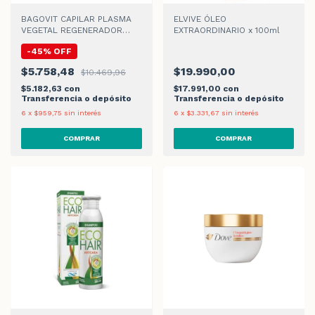
BAGOVIT CAPILAR PLASMA
ELVIVE ÓLEO
VEGETAL REGENERADOR
EXTRAORDINARIO x 100ml
SHAMPOO x 350ml
-
45
%
OFF
$5.758,48
$19.990,00
$10.469,96
$5.182,63
con
$17.991,00
con
Transferencia o depósito
Transferencia o depósito
6
x
$959,75
sin interés
6
x
$3.331,67
sin interés