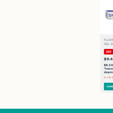
FLUO
GEL D
2X1
$9.4
$8.54
Trans
depós
6
x
$1.