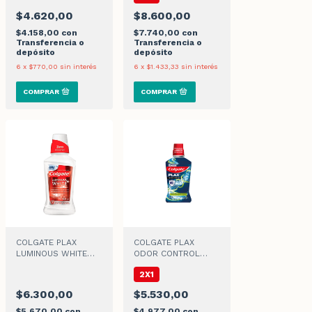
$4.620,00
$8.600,00
$4.158,00
con
$7.740,00
con
Transferencia o
Transferencia o
depósito
depósito
6
x
$770,00
sin interés
6
x
$1.433,33
sin interés
COLGATE PLAX
COLGATE PLAX
LUMINOUS WHITE
ODOR CONTROL
ENJUAGUE BUCAL
ENJUAGUE BUCAL
2X1
$6.300,00
$5.530,00
$5.670,00
con
$4.977,00
con