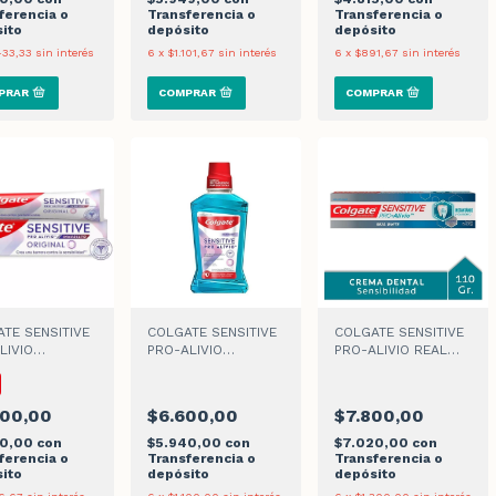
ferencia o
Transferencia o
Transferencia o
ito
depósito
depósito
433,33
sin interés
6
x
$1.101,67
sin interés
6
x
$891,67
sin interés
TE SENSITIVE
COLGATE SENSITIVE
COLGATE SENSITIVE
LIVIO
PRO-ALIVIO
PRO-ALIVIO REAL
IATO ORIGINAL
ENJUAGUE BUCAL x
WHITE CREMA
r
250 ml
DENTAL
BLANQUEADORA x
300,00
$6.600,00
$7.800,00
110 g
70,00
con
$5.940,00
con
$7.020,00
con
ferencia o
Transferencia o
Transferencia o
ito
depósito
depósito