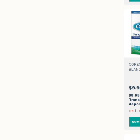
CORE
BLAN
TABL
$9.9
$8.9
Trans
depós
6
x
$1.