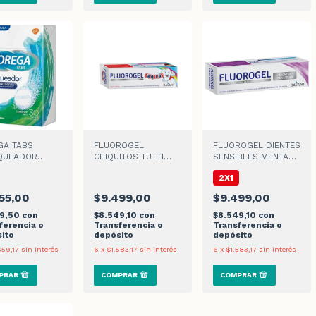
GA TABS
FLUOROGEL
FLUOROGEL DIENTES
QUEADOR
CHIQUITOS TUTTI
SENSIBLES MENTA
ETAS
FRUTI GEL DENTAL
GEL DENTAL x 60gr
2X1
55,00
$9.499,00
$9.499,00
59,50
con
$8.549,10
con
$8.549,10
con
ferencia o
Transferencia o
Transferencia o
ito
depósito
depósito
659,17
sin interés
6
x
$1.583,17
sin interés
6
x
$1.583,17
sin interés