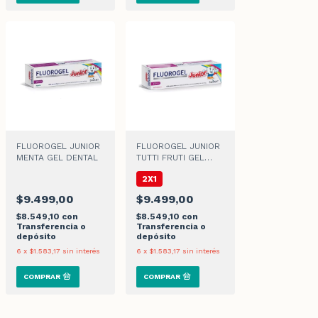
FLUOROGEL JUNIOR
FLUOROGEL JUNIOR
MENTA GEL DENTAL
TUTTI FRUTI GEL
DENTAL x 60gr
2X1
$9.499,00
$9.499,00
$8.549,10
con
$8.549,10
con
Transferencia o
Transferencia o
depósito
depósito
6
x
$1.583,17
sin interés
6
x
$1.583,17
sin interés