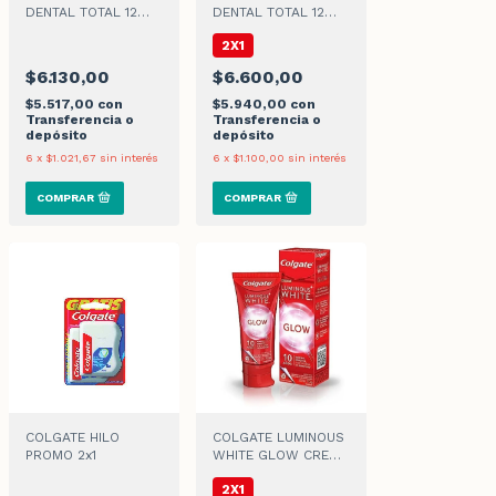
DENTAL TOTAL 12
DENTAL TOTAL 12
CARBÓN ACTIVADO x
COTROL SARRO x
2X1
90ml
90gr
$6.130,00
$6.600,00
$5.517,00
con
$5.940,00
con
Transferencia o
Transferencia o
depósito
depósito
6
x
$1.021,67
sin interés
6
x
$1.100,00
sin interés
COLGATE HILO
COLGATE LUMINOUS
PROMO 2x1
WHITE GLOW CREMA
DENTAL x 70 g
2X1