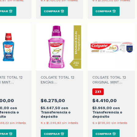
6,67
sin interés
6
x
$1.100,00
sin interés
6
x
$1.300,00
sin interés
TE TOTAL 12
COLGATE TOTAL 12
COLGATE TOTAL 12
 MINT
ENCÍAS
ORIGINAL MINT
AGUE BUCAL
REFORZADAS
CREMA DENTAL x 50
2X1
ENJUAGUE BUCAL x
g
250 ml
200,00
$6.275,00
$4.410,00
80,00
con
$5.647,50
con
$3.969,00
con
ferencia o
Transferencia o
Transferencia o
ito
depósito
depósito
033,33
sin interés
6
x
$1.045,83
sin interés
6
x
$735,00
sin interés