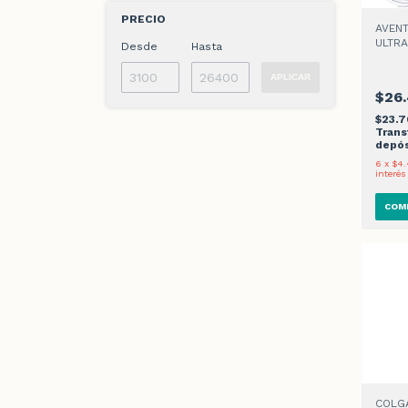
PRECIO
AVENT
ULTRA
Desde
Hasta
0-6M 
APLICAR
$26
$23.
Trans
depós
6
x
$4.
interés
COLGA