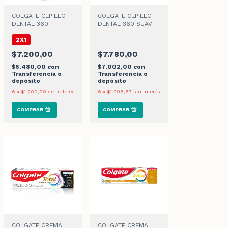
COLGATE CEPILLO
COLGATE CEPILLO
DENTAL 360
DENTAL 360 SUAVE x
CARBÓN MEDIO x
2un
2X1
2un
$7.200,00
$7.780,00
$6.480,00
con
$7.002,00
con
Transferencia o
Transferencia o
depósito
depósito
6
x
$1.200,00
sin interés
6
x
$1.296,67
sin interés
COLGATE CREMA
COLGATE CREMA