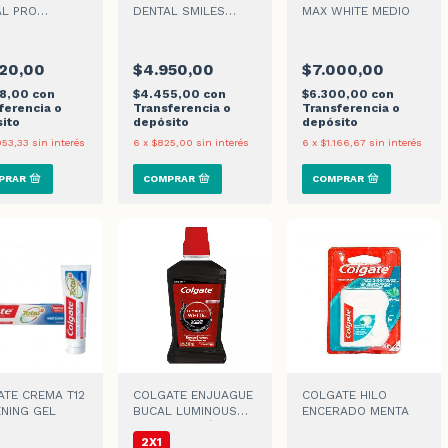
AL PRO
DENTAL SMILES
MAX WHITE MEDIO
ADO CARBON x
MINIONS 6+ AÑOS x
2un
20,00
$4.950,00
$7.000,00
88,00
con
$4.455,00
con
$6.300,00
con
ferencia o
Transferencia o
Transferencia o
ito
depósito
depósito
053,33
sin interés
6
x
$825,00
sin interés
6
x
$1.166,67
sin interés
TE CREMA T12
COLGATE ENJUAGUE
COLGATE HILO
NING GEL
BUCAL LUMINOUS
ENCERADO MENTA
WHITE CARBÓN x
2X1
500ml