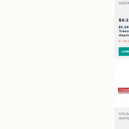
DENT
CUID
2un
$6.3
$5.6
Trans
depós
6
x
$1.
COLGA
WHITE