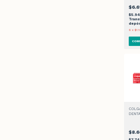
$6.6
$5.9
Trans
depós
6
x
$1.
COLG
DENTA
INSTA
$8.
$7.7