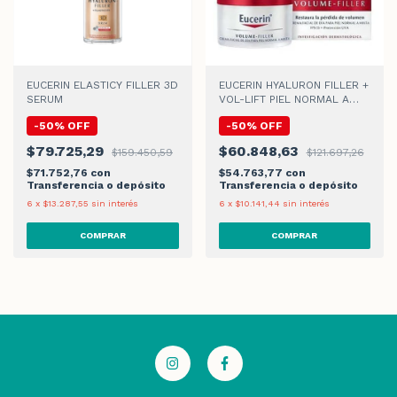
EUCERIN ELASTICY FILLER 3D
EUCERIN HYALURON FILLER +
SERUM
VOL-LIFT PIEL NORMAL A
MIXTA CREMA DE DIA
-
50
%
OFF
-
50
%
OFF
$79.725,29
$60.848,63
$159.450,59
$121.697,26
$71.752,76
con
$54.763,77
con
Transferencia o depósito
Transferencia o depósito
6
x
$13.287,55
sin interés
6
x
$10.141,44
sin interés