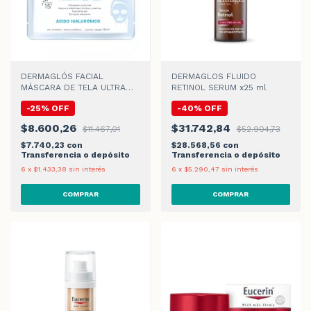
DERMAGLÓS FACIAL
DERMAGLOS FLUIDO
MÁSCARA DE TELA ULTRA
RETINOL SERUM x25 ml
HIDRATACIÓN x 15gr
-
25
%
OFF
-
40
%
OFF
$8.600,26
$31.742,84
$11.467,01
$52.904,73
$7.740,23
con
$28.568,56
con
Transferencia o depósito
Transferencia o depósito
6
x
$1.433,38
sin interés
6
x
$5.290,47
sin interés