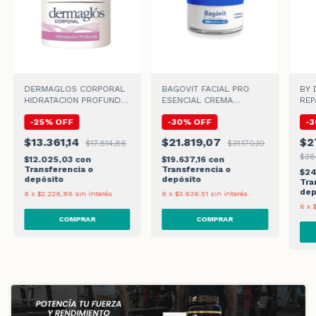
DERMAGLOS CORPORAL
BAGOVIT FACIAL PRO
BY 
HIDRATACION PROFUNDA
ESENCIAL CREMA
REP
CREMA x 100gr
HIDRATANTE x 50gr
x 7
-
25
%
OFF
-
30
%
OFF
-
3
$13.361,14
$21.819,07
$2
$17.814,86
$31.170,10
$38
$12.025,03
con
$19.637,16
con
Transferencia o
Transferencia o
$24
depósito
depósito
Tra
dep
6
x
$2.226,86
sin interés
6
x
$3.636,51
sin interés
6
x