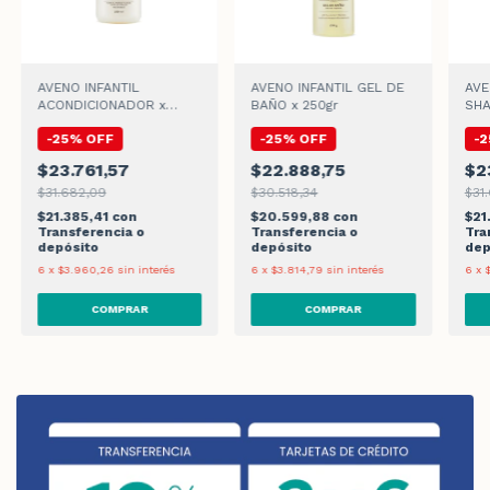
AVENO INFANTIL
AVENO INFANTIL GEL DE
AVE
ACONDICIONADOR x
BAÑO x 250gr
SHA
250ml
-
25
%
OFF
-
25
%
OFF
-
2
$23.761,57
$22.888,75
$2
$31.682,09
$30.518,34
$31
$21.385,41
con
$20.599,88
con
$21
Transferencia o
Transferencia o
Tra
depósito
depósito
dep
6
x
$3.960,26
sin interés
6
x
$3.814,79
sin interés
6
x