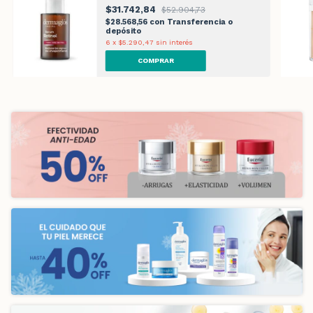
$31.742,84
$52.904,73
$28.568,56
con
Transferencia o
depósito
6
x
$5.290,47
sin interés