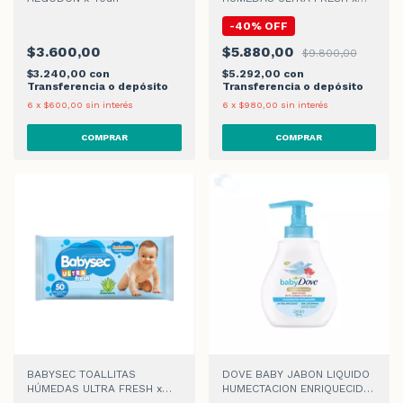
150u
-
40
%
OFF
$3.600,00
$5.880,00
$9.800,00
$3.240,00
con
$5.292,00
con
Transferencia o depósito
Transferencia o depósito
6
x
$600,00
sin interés
6
x
$980,00
sin interés
BABYSEC TOALLITAS
DOVE BABY JABON LIQUIDO
HÚMEDAS ULTRA FRESH x
HUMECTACION ENRIQUECIDA