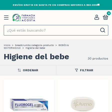
3 Y 6 CUOTAS SIN INTERÉS 💳
0
Inicio
>
breadcrumbs.categoria-producto
>
BEBÉS &
MATERNIDAD
>
Higiene del bebe
Higiene del bebe
30 productos
ORDENAR
FILTRAR