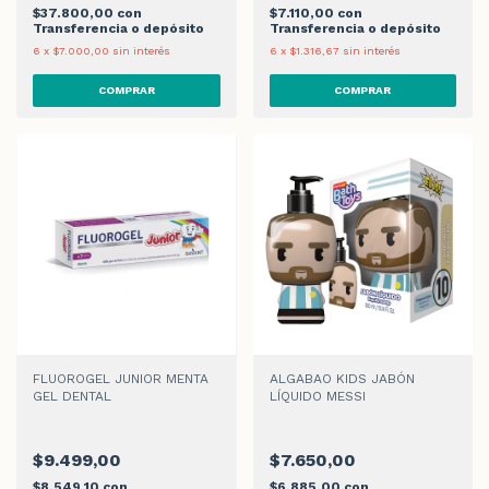
$37.800,00
con
$7.110,00
con
Transferencia o depósito
Transferencia o depósito
6
x
$7.000,00
sin interés
6
x
$1.316,67
sin interés
FLUOROGEL JUNIOR MENTA
ALGABAO KIDS JABÓN
GEL DENTAL
LÍQUIDO MESSI
$9.499,00
$7.650,00
$8.549,10
con
$6.885,00
con