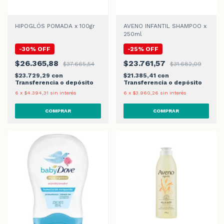
HIPOGLÓS POMADA x 100gr
AVENO INFANTIL SHAMPOO x
250ml
-
30
%
OFF
-
25
%
OFF
$26.365,88
$23.761,57
$37.665,54
$31.682,09
$23.729,29
con
$21.385,41
con
Transferencia o depósito
Transferencia o depósito
6
x
$4.394,31
sin interés
6
x
$3.960,26
sin interés