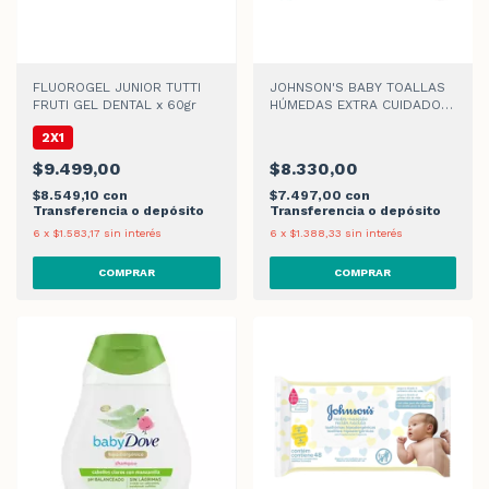
FLUOROGEL JUNIOR TUTTI
JOHNSON'S BABY TOALLAS
FRUTI GEL DENTAL x 60gr
HÚMEDAS EXTRA CUIDADO x
48 un
2X1
$9.499,00
$8.330,00
$8.549,10
con
$7.497,00
con
Transferencia o depósito
Transferencia o depósito
6
x
$1.583,17
sin interés
6
x
$1.388,33
sin interés