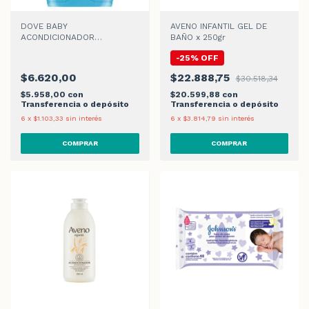
DOVE BABY
AVENO INFANTIL GEL DE
ACONDICIONADOR
BAÑO x 250gr
HUMECTACIÓN ENRIQUECIDA
-
25
%
OFF
x 200ml
$6.620,00
$22.888,75
$30.518,34
$5.958,00
con
$20.599,88
con
Transferencia o depósito
Transferencia o depósito
6
x
$1.103,33
sin interés
6
x
$3.814,79
sin interés