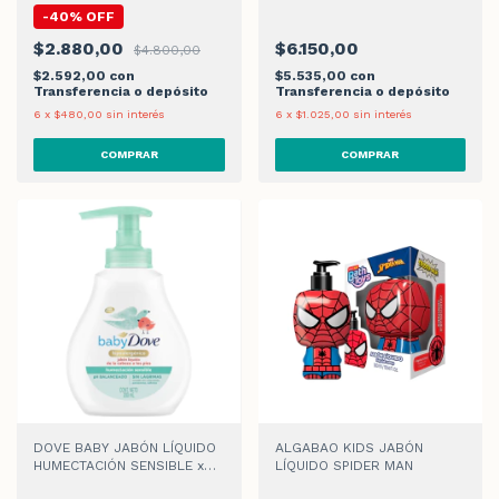
50u
x 200ml
-
40
%
OFF
$2.880,00
$6.150,00
$4.800,00
$2.592,00
con
$5.535,00
con
Transferencia o depósito
Transferencia o depósito
6
x
$480,00
sin interés
6
x
$1.025,00
sin interés
DOVE BABY JABÓN LÍQUIDO
ALGABAO KIDS JABÓN
HUMECTACIÓN SENSIBLE x
LÍQUIDO SPIDER MAN
200ml