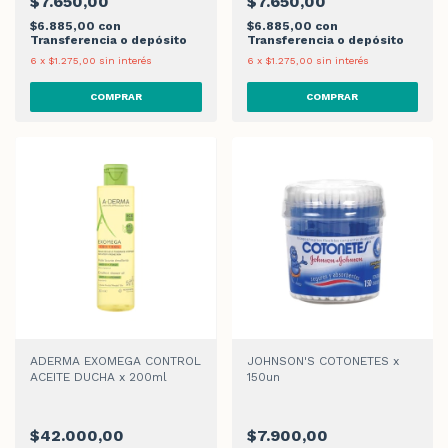
$7.650,00
$7.650,00
$6.885,00
con
$6.885,00
con
Transferencia o depósito
Transferencia o depósito
6
x
$1.275,00
sin interés
6
x
$1.275,00
sin interés
ADERMA EXOMEGA CONTROL
JOHNSON'S COTONETES x
ACEITE DUCHA x 200ml
150un
$42.000,00
$7.900,00