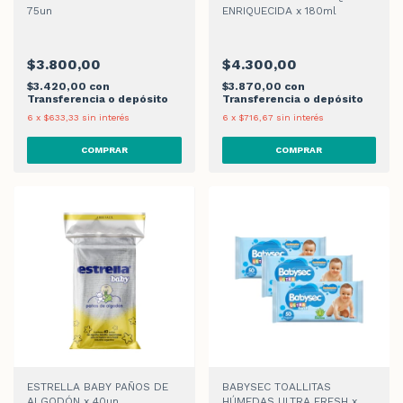
75un
ENRIQUECIDA x 180ml
$3.800,00
$4.300,00
$3.420,00
con
$3.870,00
con
Transferencia o depósito
Transferencia o depósito
6
x
$633,33
sin interés
6
x
$716,67
sin interés
ESTRELLA BABY PAÑOS DE
BABYSEC TOALLITAS
ALGODÓN x 40un
HÚMEDAS ULTRA FRESH x