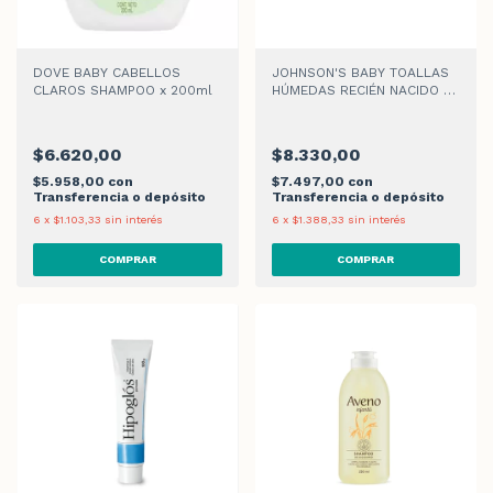
DOVE BABY CABELLOS
JOHNSON'S BABY TOALLAS
CLAROS SHAMPOO x 200ml
HÚMEDAS RECIÉN NACIDO x
48 un
$6.620,00
$8.330,00
$5.958,00
con
$7.497,00
con
Transferencia o depósito
Transferencia o depósito
6
x
$1.103,33
sin interés
6
x
$1.388,33
sin interés