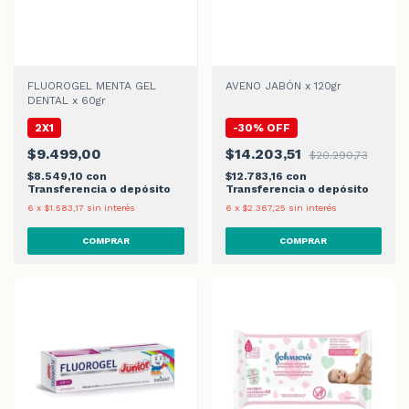
FLUOROGEL MENTA GEL
AVENO JABÓN x 120gr
DENTAL x 60gr
2X1
-
30
%
OFF
$9.499,00
$14.203,51
$20.290,73
$8.549,10
con
$12.783,16
con
Transferencia o depósito
Transferencia o depósito
6
x
$1.583,17
sin interés
6
x
$2.367,25
sin interés