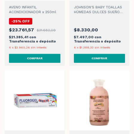
AVENO INFANTIL
JOHNSON'S BABY TOALLAS
ACONDICIONADOR x 250ml
HÚMEDAS DULCES SUEÑOS x
48 un
-
25
%
OFF
$23.761,57
$8.330,00
$31.682,09
$21.385,41
con
$7.497,00
con
Transferencia o depósito
Transferencia o depósito
6
x
$3.960,26
sin interés
6
x
$1.388,33
sin interés