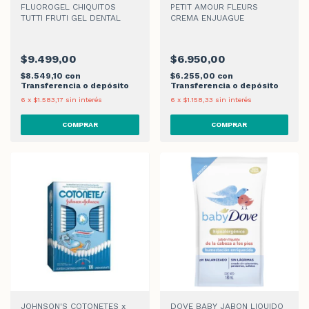
FLUOROGEL CHIQUITOS
PETIT AMOUR FLEURS
TUTTI FRUTI GEL DENTAL
CREMA ENJUAGUE
$9.499,00
$6.950,00
$8.549,10
con
$6.255,00
con
Transferencia o depósito
Transferencia o depósito
6
x
$1.583,17
sin interés
6
x
$1.158,33
sin interés
JOHNSON'S COTONETES x
DOVE BABY JABON LIQUIDO